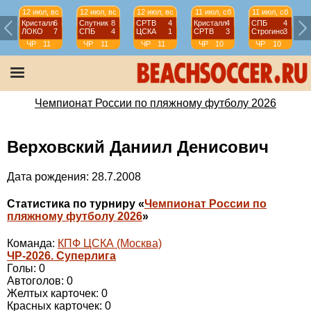
12 июл, вс
12 июл, вс
12 июл, вс
11 июл, сб
11 июл, сб
Кристалл
6
Спутник
8
СРТВ
4
Кристалл
4
СПБ
4
ЛОКО
7
СПБ
4
ЦСКА
1
СРТВ
3
Строгино
3
ЧР
11
ЧР
11
ЧР
11
ЧР
10
ЧР
10
тур
тур
тур
тур
тур
Чемпионат России по пляжному футболу 2026
Верховский Даниил Денисович
Дата рождения: 28.7.2008
Статистика по турниру «
Чемпионат России по
пляжному футболу 2026
»
Команда:
КПФ ЦСКА (Москва)
ЧР-2026. Суперлига
Голы: 0
Автоголов: 0
Желтых карточек: 0
Красных карточек: 0