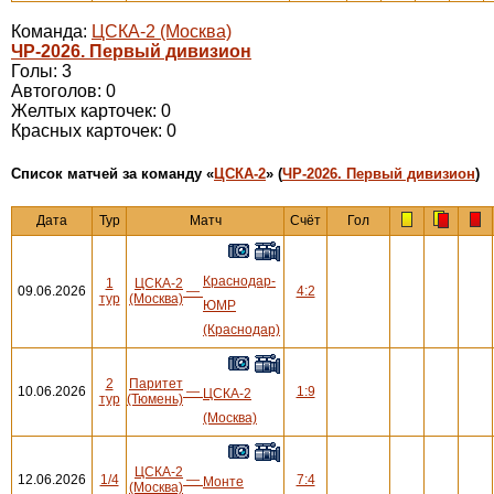
Команда:
ЦСКА-2 (Москва)
ЧР-2026. Первый дивизион
Голы: 3
Автоголов: 0
Желтых карточек: 0
Красных карточек: 0
Cписок матчей за команду «
ЦСКА-2
» (
ЧР-2026. Первый дивизион
)
Дата
Тур
Матч
Счёт
Гол
Краснодар-
1
ЦСКА-2
09.06.2026
—
4:2
тур
(Москва)
ЮМР
(Краснодар)
2
Паритет
10.06.2026
—
1:9
ЦСКА-2
тур
(Тюмень)
(Москва)
ЦСКА-2
12.06.2026
1/4
—
7:4
Монте
(Москва)