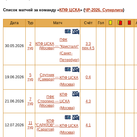
Cписок матчей за команду «
КПФ ЦСКА
» (
ЧР-2026. Суперлига
)
Дата
Тур
Матч
Счёт
Гол
ПФК
2
КПФ ЦСКА
3:3
30.05.2026
—
"Кристалл"
тур
(Москва)
пен.4:5
(Санкт-
Петербург)
5
Спутник
19.06.2026
—
0:4
КПФ ЦСКА
тур
(Самара)
(Москва)
КПФ
ПФК
7
21.06.2026
Строгино
—
ЦСКА
4:3
тур
(Москва)
(Москва)
КПФ
11
12.07.2026
"САРАТОВ"
—
4:1
КПФ ЦСКА
тур
(Саратов)
(Москва)