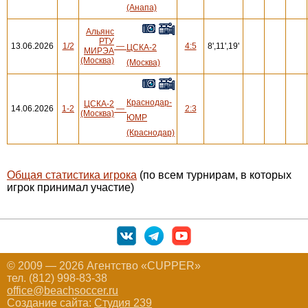
(Анапа)
Альянс
РТУ
13.06.2026
1/2
—
4:5
8',11',19'
ЦСКА-2
МИРЭА
(Москва)
(Москва)
Краснодар-
ЦСКА-2
14.06.2026
1-2
—
2:3
(Москва)
ЮМР
(Краснодар)
Общая статистика игрока
(по всем турнирам, в которых
игрок принимал участие)
© 2009 — 2026 Агентство «CUPPER»
тел. (812) 998-83-38
office@beachsoccer.ru
Создание сайта:
Студия 239