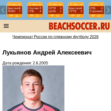
12 июл, вс
12 июл, вс
12 июл, вс
11 июл, сб
11 июл, сб
Кристалл
6
Спутник
8
СРТВ
4
Кристалл
4
СПБ
4
ЛОКО
7
СПБ
4
ЦСКА
1
СРТВ
3
Строгино
3
ЧР
11
ЧР
11
ЧР
11
ЧР
10
ЧР
10
тур
тур
тур
тур
тур
Чемпионат России по пляжному футболу 2026
Лукьянов Андрей Алексеевич
Дата рождения: 2.6.2005