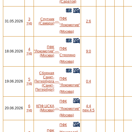
(Саратов)
ПФК
3
Спутник
31.05.2026
—
2:6
тур
(Самара)
"Локомотив"
(Москва)
ПФК
ПФК
4
18.06.2026
"Локомотив"
—
9:0
тур
Строгино
(Москва)
(Москва)
Сборная
Санкт-
ПФК
5
19.06.2026
Петербурга
—
0:4
тур
"Локомотив"
(Санкт-
Петербург)
(Москва)
ПФК
6
КПФ ЦСКА
4:4
20.06.2026
—
"Локомотив"
тур
(Москва)
пен.4:5
(Москва)
ПФК
ПФК