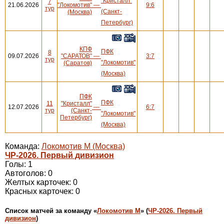
"Кристалл"
7
21.06.2026
"Локомотив"
—
9:6
тур
(Санкт-
(Москва)
Петербург)
КПФ
ПФК
8
09.07.2026
"САРАТОВ"
—
3:7
тур
"Локомотив"
(Саратов)
(Москва)
ПФК
ПФК
11
"Кристалл"
12.07.2026
—
6:7
тур
(Санкт-
"Локомотив"
Петербург)
(Москва)
Команда:
Локомотив М (Москва)
ЧР-2026. Первый дивизион
Голы: 1
Автоголов: 0
Желтых карточек: 0
Красных карточек: 0
Cписок матчей за команду «
Локомотив М
» (
ЧР-2026. Первый
дивизион
)