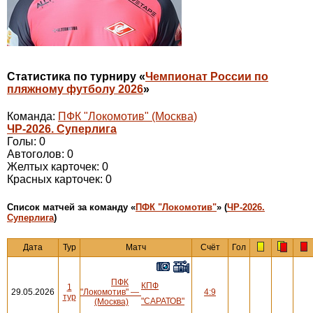
Статистика по турниру «
Чемпионат России по
пляжному футболу 2026
»
Команда:
ПФК "Локомотив" (Москва)
ЧР-2026. Суперлига
Голы: 0
Автоголов: 0
Желтых карточек: 0
Красных карточек: 0
Cписок матчей за команду «
ПФК "Локомотив"
» (
ЧР-2026.
Суперлига
)
Дата
Тур
Матч
Счёт
Гол
ПФК
КПФ
1
29.05.2026
"Локомотив"
—
4:9
тур
"САРАТОВ"
(Москва)