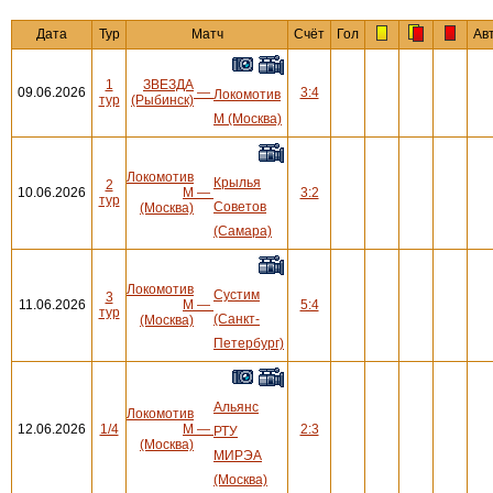
Дата
Тур
Матч
Счёт
Гол
Ав
1
ЗВЕЗДА
09.06.2026
—
3:4
Локомотив
тур
(Рыбинск)
М (Москва)
Локомотив
Крылья
2
10.06.2026
М
—
3:2
тур
Советов
(Москва)
(Самара)
Локомотив
Сустим
3
11.06.2026
М
—
5:4
тур
(Санкт-
(Москва)
Петербург)
Альянс
Локомотив
12.06.2026
1/4
М
—
2:3
РТУ
(Москва)
МИРЭА
(Москва)