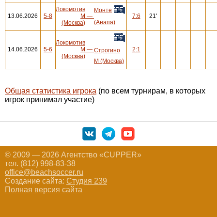
Локомотив
Монте
13.06.2026
5-8
М
—
7:6
21'
(Анапа)
(Москва)
Локомотив
14.06.2026
5-6
М
—
2:1
Строгино
(Москва)
М (Москва)
Общая статистика игрока
(по всем турнирам, в которых
игрок принимал участие)
© 2009 — 2026 Агентство «CUPPER»
тел. (812) 998-83-38
office@beachsoccer.ru
Создание сайта:
Студия 239
Полная версия сайта