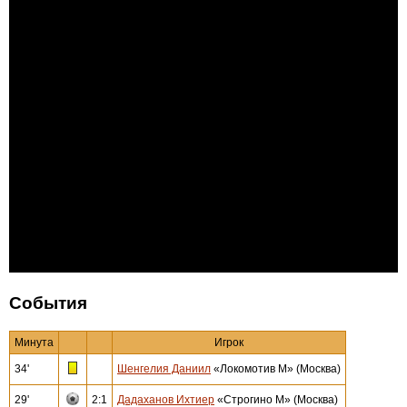
События
Минута
Игрок
34'
Шенгелия Даниил
«Локомотив М» (Москва)
29'
2:1
Дадаханов Ихтиер
«Строгино М» (Москва)