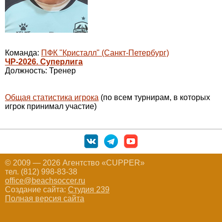
Команда:
ПФК "Кристалл" (Санкт-Петербург)
ЧР-2026. Суперлига
Должность: Тренер
Общая статистика игрока
(по всем турнирам, в которых
игрок принимал участие)
© 2009 — 2026 Агентство «CUPPER»
тел. (812) 998-83-38
office@beachsoccer.ru
Создание сайта:
Студия 239
Полная версия сайта