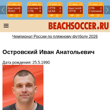
12 июл, вс
12 июл, вс
12 июл, вс
11 июл, сб
11 июл, сб
Кристалл
6
Спутник
8
СРТВ
4
Кристалл
4
СПБ
4
ЛОКО
7
СПБ
4
ЦСКА
1
СРТВ
3
Строгино
3
ЧР
11
ЧР
11
ЧР
11
ЧР
10
ЧР
10
тур
тур
тур
тур
тур
Чемпионат России по пляжному футболу 2026
Островский Иван Анатольевич
Дата рождения: 25.5.1990