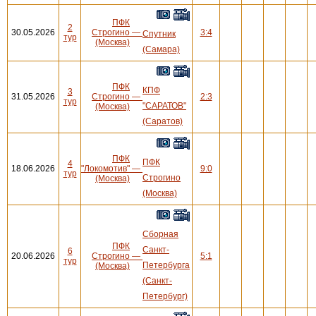
ПФК
2
30.05.2026
Строгино
—
3:4
Спутник
тур
(Москва)
(Самара)
ПФК
КПФ
3
31.05.2026
Строгино
—
2:3
тур
"САРАТОВ"
(Москва)
(Саратов)
ПФК
ПФК
4
18.06.2026
"Локомотив"
—
9:0
тур
Строгино
(Москва)
(Москва)
Сборная
ПФК
Санкт-
6
20.06.2026
Строгино
—
5:1
тур
Петербурга
(Москва)
(Санкт-
Петербург)