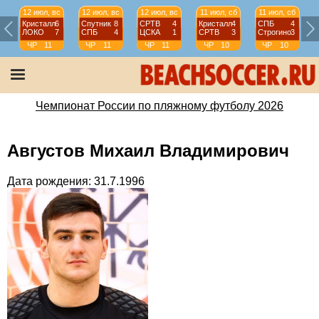
12 июл, вс
12 июл, вс
12 июл, вс
11 июл, сб
11 июл, сб
Кристалл
6
Спутник
8
СРТВ
4
Кристалл
4
СПБ
4
ЛОКО
7
СПБ
4
ЦСКА
1
СРТВ
3
Строгино
3
ЧР
11
ЧР
11
ЧР
11
ЧР
10
ЧР
10
тур
тур
тур
тур
тур
Чемпионат России по пляжному футболу 2026
Августов Михаил Владимирович
Дата рождения: 31.7.1996