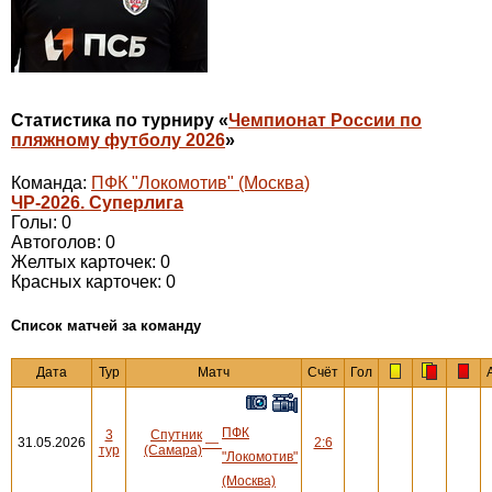
Статистика по турниру «
Чемпионат России по
пляжному футболу 2026
»
Команда:
ПФК "Локомотив" (Москва)
ЧР-2026. Суперлига
Голы: 0
Автоголов: 0
Желтых карточек: 0
Красных карточек: 0
Cписок матчей за команду
Дата
Тур
Матч
Счёт
Гол
ПФК
3
Спутник
31.05.2026
—
2:6
тур
(Самара)
"Локомотив"
(Москва)