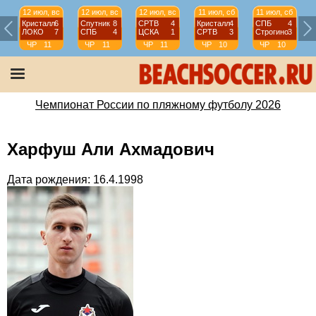
12 июл, вс
12 июл, вс
12 июл, вс
11 июл, сб
11 июл, сб
Кристалл
6
Спутник
8
СРТВ
4
Кристалл
4
СПБ
4
ЛОКО
7
СПБ
4
ЦСКА
1
СРТВ
3
Строгино
3
ЧР
11
ЧР
11
ЧР
11
ЧР
10
ЧР
10
тур
тур
тур
тур
тур
Чемпионат России по пляжному футболу 2026
Харфуш Али Ахмадович
Дата рождения: 16.4.1998