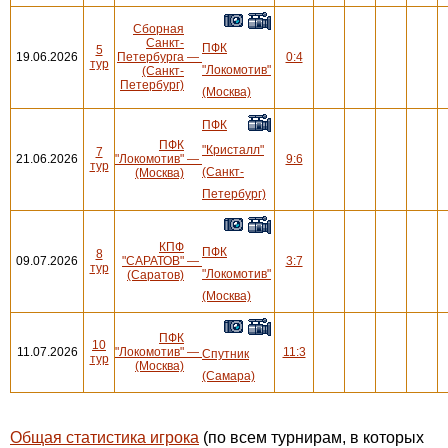
Сборная
Санкт-
ПФК
5
19.06.2026
Петербурга
—
0:4
тур
"Локомотив"
(Санкт-
Петербург)
(Москва)
ПФК
ПФК
"Кристалл"
7
21.06.2026
"Локомотив"
—
9:6
тур
(Санкт-
(Москва)
Петербург)
КПФ
ПФК
8
09.07.2026
"САРАТОВ"
—
3:7
тур
"Локомотив"
(Саратов)
(Москва)
ПФК
10
11.07.2026
"Локомотив"
—
11:3
Спутник
тур
(Москва)
(Самара)
Общая статистика игрока
(по всем турнирам, в которых