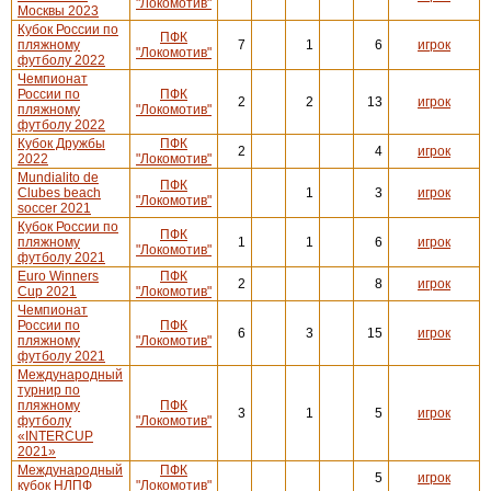
"Локомотив"
Москвы 2023
Кубок России по
ПФК
пляжному
7
1
6
игрок
"Локомотив"
футболу 2022
Чемпионат
России по
ПФК
2
2
13
игрок
пляжному
"Локомотив"
футболу 2022
Кубок Дружбы
ПФК
2
4
игрок
2022
"Локомотив"
Mundialito de
ПФК
Clubes beach
1
3
игрок
"Локомотив"
soccer 2021
Кубок России по
ПФК
пляжному
1
1
6
игрок
"Локомотив"
футболу 2021
Euro Winners
ПФК
2
8
игрок
Cup 2021
"Локомотив"
Чемпионат
России по
ПФК
6
3
15
игрок
пляжному
"Локомотив"
футболу 2021
Международный
турнир по
пляжному
ПФК
3
1
5
игрок
футболу
"Локомотив"
«INTERCUP
2021»
Международный
ПФК
5
игрок
кубок НЛПФ
"Локомотив"