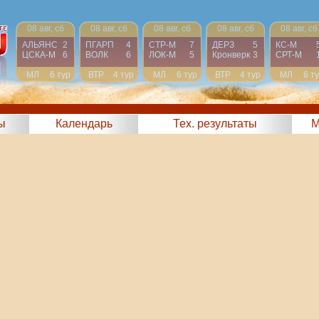
08 авг, сб
08 авг, сб
08 авг, сб
08 авг, сб
08 авг, сб
АЛЬЯНС
2
ПГАРП
4
СТР-М
7
ДЕРЗ
5
КС-М
ЦСКА-М
6
ВОЛК
6
ЛОК-М
5
Кронверк
3
СРТ-М
МЛ
6 тур
ВТР
4 тур
МЛ
6 тур
ВТР
4 тур
МЛ
6 т
ы
Календарь
Тех. результаты
М