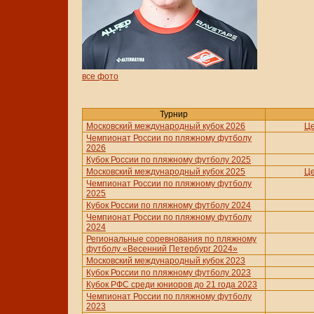
все фото
Турнир
Московский международный кубок 2026
Це
Чемпионат России по пляжному футболу
2026
Кубок России по пляжному футболу 2025
Московский международный кубок 2025
Це
Чемпионат России по пляжному футболу
2025
Кубок России по пляжному футболу 2024
Чемпионат России по пляжному футболу
2024
Региональные соревнования по пляжному
футболу «Весенний Петербург 2024»
Московский международный кубок 2023
Кубок России по пляжному футболу 2023
Кубок РФС среди юниоров до 21 года 2023
Чемпионат России по пляжному футболу
2023