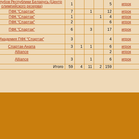
лубов Республики Беларусь (Центр
1
5
игрок
олимпийского резерва)
ПФК "Спартак"
7
1
12
игрок
ПФК "Спартак"
1
1
4
игрок
ПФК "Спартак"
2
6
игрок
ПФК "Спартак"
6
3
17
игрок
Академия ПФК "Спартак"
3
4
игрок
Спартак-Анапа
3
1
1
6
игрок
Alliance
2
игрок
Alliance
3
1
6
игрок
Итого
59
4
11
2
159