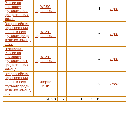
России по
пляжному
WBSC
1
игрок
футболу 2022
"Адреналин"
среди женских
команд
Всероссийские
соревнования
по пляжному
WBSC
5
игрок
футболу среди
"Адреналин"
женских команд
2022
Чемпионат
России по
пляжному
WBSC
4
игрок
футболу 2021
"Адреналин"
среди женских
команд
Всероссийские
соревнования
по пляжному
Энергия
1
2
игрок
футболу среди
МЭИ
женских команд
2021
Итого
2
1
1
0
19