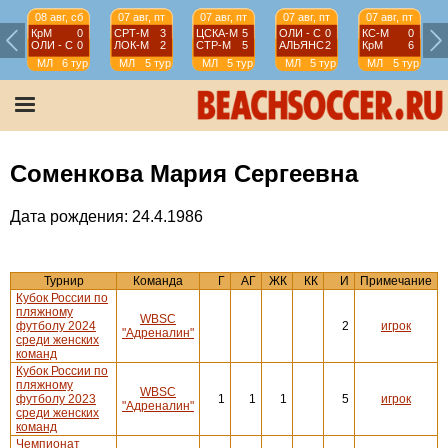
08 авг, сб
07 авг, пт
07 авг, пт
07 авг, пт
07 авг, пт
КрМ
0
СРТ-М
3
ЦСКА-М
5
ОЛИ - С
0
КС-М
0
ОЛИ - С
0
ЛОК-М
2
СТР-М
5
АЛЬЯНС
2
КрМ
6
МЛ
6 тур
МЛ
5 тур
МЛ
5 тур
МЛ
5 тур
МЛ
5 тур
Соменкова Мария Сергеевна
Дата рождения: 24.4.1986
Турнир
Команда
Г
АГ
ЖК
КК
И
Примечание
Кубок России по
пляжному
WBSC
футболу 2024
2
игрок
"Адреналин"
среди женских
команд
Кубок России по
пляжному
WBSC
футболу 2023
1
1
1
5
игрок
"Адреналин"
среди женских
команд
Чемпионат