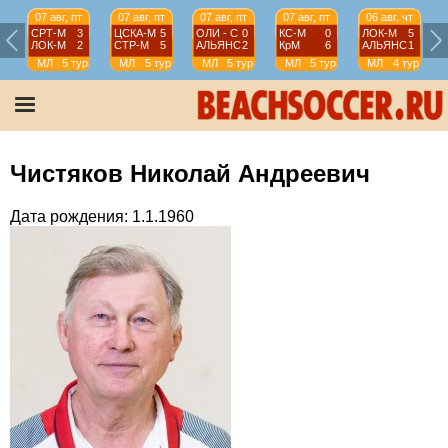
07 авг, пт
07 авг, пт
07 авг, пт
07 авг, пт
06 авг, чт
СРТ-М
3
ЦСКА-М
5
ОЛИ - С
0
КС-М
0
ЛОК-М
5
ЛОК-М
2
СТР-М
5
АЛЬЯНС
2
КрМ
6
АЛЬЯНС
1
МЛ
5 тур
МЛ
5 тур
МЛ
5 тур
МЛ
5 тур
МЛ
4 тур
Чистяков Николай Андреевич
Дата рождения: 1.1.1960