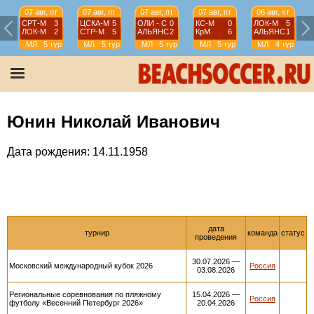
07 авг, пт
07 авг, пт
07 авг, пт
07 авг, пт
06 авг, чт
СРТ-М
3
ЦСКА-М
5
ОЛИ - С
0
КС-М
0
ЛОК-М
5
ЛОК-М
2
СТР-М
5
АЛЬЯНС
2
КрМ
6
АЛЬЯНС
1
МЛ
5 тур
МЛ
5 тур
МЛ
5 тур
МЛ
5 тур
МЛ
4 тур
Юнин Николай Иванович
Дата рождения: 14.11.1958
дата
турнир
команда
статус
проведения
30.07.2026 —
Московский международный кубок 2026
Россия
03.08.2026
Региональные соревнования по пляжному
15.04.2026 —
Россия
футболу «Весенний Петербург 2026»
20.04.2026