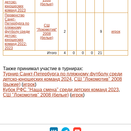
детско-
(белые)
юношеских
команд 2023
Первенство
Санкт-
Петербурга по
СШ
пляжному
"Локомотив"
футболу среди
2
9
игрок
2008
детско-
(белые)
юношеских
команд 2022-
2023
Итого
4
0
0
0
21
Также принимал участие в турнирах:
Турнир Санкт-Петербурга по пляжному футболу среди
детско-юношеских команд 2024
,
СШ "Локомотив" 2008
(рыжие)
(
игрок
)
Кубок РФС "Наша смена" среди детских команд 2023
,
СШ "Локомотив" 2008 (белые)
(
игрок
)