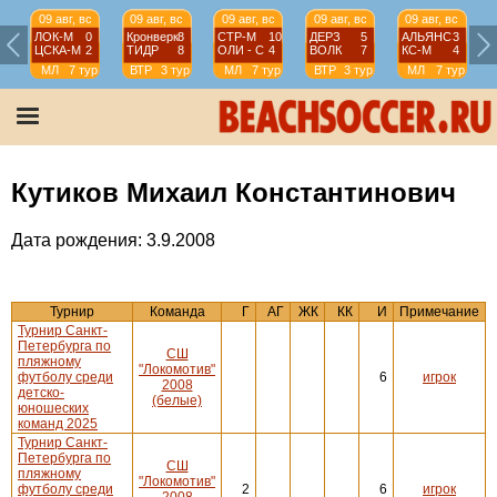
09 авг, вс
09 авг, вс
09 авг, вс
09 авг, вс
09 авг, вс
ЛОК-М
0
Кронверк
8
СТР-М
10
ДЕРЗ
5
АЛЬЯНС
3
ЦСКА-М
2
ТИДР
8
ОЛИ - С
4
ВОЛК
7
КС-М
4
МЛ
7 тур
ВТР
3 тур
МЛ
7 тур
ВТР
3 тур
МЛ
7 тур
Кутиков Михаил Константинович
Дата рождения: 3.9.2008
Турнир
Команда
Г
АГ
ЖК
КК
И
Примечание
Турнир Санкт-
Петербурга по
СШ
пляжному
"Локомотив"
футболу среди
6
игрок
2008
детско-
(белые)
юношеских
команд 2025
Турнир Санкт-
Петербурга по
СШ
пляжному
"Локомотив"
футболу среди
2
6
игрок
2008