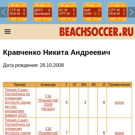
08 авг, сб
08 авг, сб
08 авг, сб
08 авг, сб
07 авг, пт
СТР-М
0
ДЕРЗ
4
КС-М
5
КрМ
11
СРТ-М
3
ЛОК-М
0
Кронверк
3
СРТ-М
1
ОЛИ - С
1
ЛОК-М
2
МЛ
6 тур
ВТР
4 тур
МЛ
6 тур
МЛ
6 тур
МЛ
5 тур
Кравченко Никита Андреевич
Дата рождения: 28.10.2008
Турнир
Команда
Г
АГ
ЖК
КК
И
Примечание
Турнир Санкт-
Петербурга по
СШ
пляжному
"Локомотив"
футболу среди
5
2
6
игрок
2008
детско-
(белые)
юношеских
команд 2025
Турнир Санкт-
Петербурга по
пляжному
СШ
футболу среди
"Локомотив"
7
6
игрок