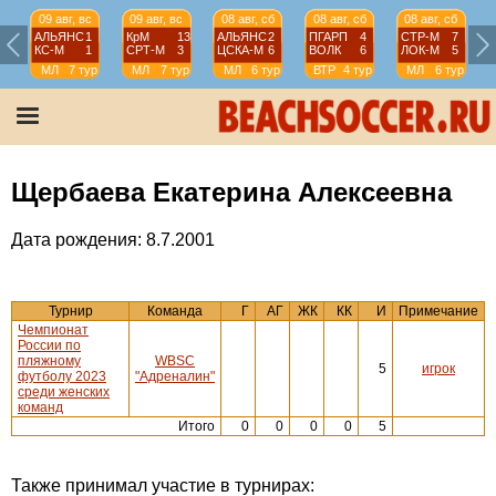
09 авг, вс
09 авг, вс
08 авг, сб
08 авг, сб
08 авг, сб
АЛЬЯНС
1
КрМ
13
АЛЬЯНС
2
ПГАРП
4
СТР-М
7
КС-М
1
СРТ-М
3
ЦСКА-М
6
ВОЛК
6
ЛОК-М
5
МЛ
7 тур
МЛ
7 тур
МЛ
6 тур
ВТР
4 тур
МЛ
6 тур
Щербаева Екатерина Алексеевна
Дата рождения: 8.7.2001
Турнир
Команда
Г
АГ
ЖК
КК
И
Примечание
Чемпионат
России по
пляжному
WBSC
5
игрок
футболу 2023
"Адреналин"
среди женских
команд
Итого
0
0
0
0
5
Также принимал участие в турнирах: