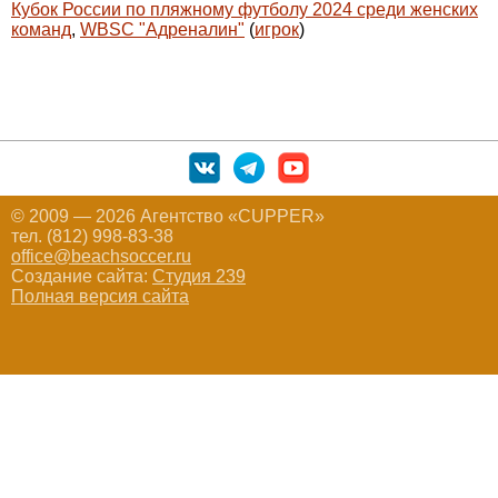
Кубок России по пляжному футболу 2024 среди женских
команд
,
WBSC "Адреналин"
(
игрок
)
© 2009 — 2026 Агентство «CUPPER»
тел. (812) 998-83-38
office@beachsoccer.ru
Создание сайта:
Студия 239
Полная версия сайта