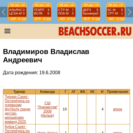
08 авг, сб
08 авг, сб
08 авг, сб
08 авг, сб
08 авг, сб
АЛЬЯНС
0
ПГАРП
4
СТР-М
7
ДЕРЗ
5
КС-М
5
ЦСКА-М
0
ВОЛК
6
ЛОК-М
3
Кронверк
3
СРТ-М
1
МЛ
6 тур
ВТР
4 тур
МЛ
6 тур
ВТР
4 тур
МЛ
6 тур
Владимиров Владислав
Андреевич
Дата рождения: 19.6.2008
Турнир
Команда
Г
АГ
ЖК
КК
И
Примечание
Турнир Санкт-
Петербурга по
СШ
пляжному
"Локомотив"
футболу среди
10
4
игрок
2008
детско-
(белые)
юношеских
команд 2025
Кубок Санкт-
Петербурга по
Нова Арена
1
4
игрок