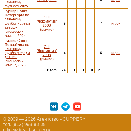
пляжному
футболу 2025
Турнир Санкт-
Петербурга по
СШ
пляжному
"Локомотив"
футболу среди
9
7
игрок
2008
детско-
(рыжие)
юношеских
команд 2024
Турнир Санкт-
Петербурга по
СШ
пляжному
"Локомотив"
футболу среди
4
6
игрок
2008
детско-
(рыжие)
юношеских
команд 2023
Итого
24
0
0
0
21
© 2009 — 2026 Агентство «CUPPER»
тел. (812) 998-83-38
office@beachsoccer.ru