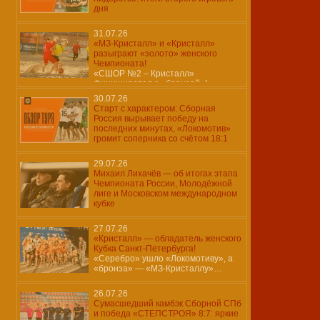
дня
31.07.26
«МЗ-Кристалл» и «Кристалл»
разыграют «золото» женского
Чемпионата!
«СШОР №2 – Кристалл»
финишировал с «бронзой»!
30.07.26
Старт с характером: Сборная
Россия вырывает победу на
последних минутах, «Локомотив»
громит соперника со счётом 18:1
29.07.26
Михаил Лихачёв — об итогах этапа
Чемпионата России, Молодёжной
лиге и Московском международном
кубке
27.07.26
«Кристалл» — обладатель женского
Кубка Санкт-Петербурга!
«Серебро» ушло «Локомотиву», а
«бронза» — «МЗ-Кристаллу»…
26.07.26
Сумасшедший камбэк Сборной СПб
и победа «СТЕПСТРОЯ» 8:7: яркие