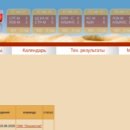
07 авг, пт
07 авг, пт
07 авг, пт
07 авг, пт
06 авг, чт
СРТ-М
3
ЦСКА-М
5
ОЛИ - С
0
КС-М
0
ЛОК-М
ЛОК-М
2
СТР-М
5
АЛЬЯНС
2
КрМ
6
АЛЬЯНС
МЛ
5 тур
МЛ
5 тур
МЛ
5 тур
МЛ
5 тур
МЛ
4 т
ы
Календарь
Тех. результаты
М
едения
команда
статус
03.08.2026
ПФК "Локомотив"