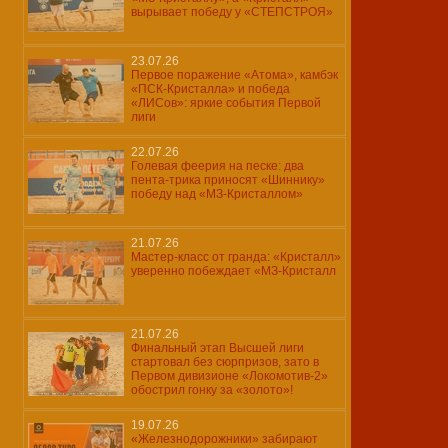
вырывает победу у «СТЕПСТРОЯ»
23.07.26
Первое поражение «Атома», камбэк
«ПСК-Кристалла» и победа
«ЛИСов»: яркие события Первой
лиги
22.07.26
Голевая феерия на песке: два
пента-трика приносят «Шиннику»
победу над «МЗ-Кристаллом»
21.07.26
Мастер-класс от гранда: «Кристалл»
уверенно побеждает «МЗ-Кристалл
21.07.26
Финальный этап Высшей лиги
стартовал без сюрпризов, зато в
Первом дивизионе «Локомотив-2»
обострил гонку за «золото»!
19.07.26
«Железнодорожники» забирают