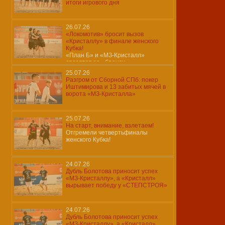
итоги игрового дня
26.07.26
«Локомотив» бросит вызов
«Кристаллу» в финале женского
Кубка!
«План Б» и «МЗ-Кристалл»
сразятся за «бронзу»…
25.07.26
Разгром от Сборной СПб: покер
Иштимирова и 13 забитых мячей в
ворота «МЗ-Кристалла»
25.07.26
На старт, внимание, взлетаем!
Отгремели четвертьфиналы
женского Кубка!
24.07.26
Дубль Болотова приносит успех
«МЗ-Кристаллу», а «Кристалл»
вырывает победу у «СТЕПСТРОЯ»
24.07.26
Дубль Болотова приносит успех
«МЗ-Кристаллу», а «Кристалл»