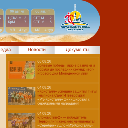
06 авг, чт
06 авг, чт
5
ЦСКА-М
3
СРТ-М
2
1
КрМ
7
СТР-М
5
ур
МЛ
4 тур
МЛ
4 тур
едиа
Новости
Документы
06.08.26
Волевые победы, яркие развязки и
борьба до последних секунд: итоги
игрового дня Молодёжной лиги
04.08.26
«Кристалл» успешно защитил титул
чемпиона Санкт-Петербурга!
«МЗ-Кристалл» финишировал с
серебряными наградами!
04.08.26
«Локомотив-2» — победитель
Первой лиги женского чемпионата!
«Серебро» ушло «МЗ-Кристаллу-