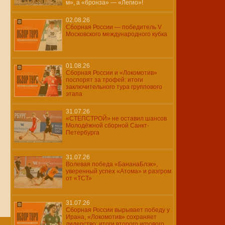
м», а «бронза» — «Легио»!
02.08.26
Сборная России — победитель V
Московского международного кубка
01.08.26
Сборная России и «Локомотив»
поспорят за трофей: итоги
заключительного тура группового
этапа
31.07.26
«СТЕПСТРОЙ» не оставил шансов
Молодёжной сборной Санкт-
Петербурга
31.07.26
Волевая победа «БананаБлэк»,
уверенный успех «Атома» и разгром
от «ТСТ»
31.07.26
Сборная России вырывает победу у
Ирана, «Локомотив» сохраняет
лидерство: итоги второго игрового