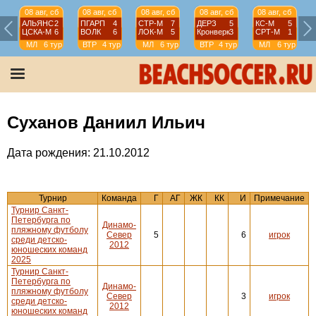
08 авг, сб
08 авг, сб
08 авг, сб
08 авг, сб
08 авг, сб
АЛЬЯНС
2
ПГАРП
4
СТР-М
7
ДЕРЗ
5
КС-М
5
ЦСКА-М
6
ВОЛК
6
ЛОК-М
5
Кронверк
3
СРТ-М
1
МЛ
6 тур
ВТР
4 тур
МЛ
6 тур
ВТР
4 тур
МЛ
6 тур
Суханов Даниил Ильич
Дата рождения: 21.10.2012
Турнир
Команда
Г
АГ
ЖК
КК
И
Примечание
Турнир Санкт-
Петербурга по
Динамо-
пляжному футболу
Север
5
6
игрок
среди детско-
2012
юношеских команд
2025
Турнир Санкт-
Петербурга по
Динамо-
пляжному футболу
Север
3
игрок
среди детско-
2012
юношеских команд