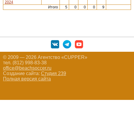
2024
Итого
5
0
0
0
9
© 2009 — 2026 Агентство «CUPPER»
тел. (812) 998-83-38
office@beachsoccer.ru
Создание сайта:
Студия 239
Полная версия сайта