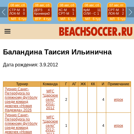
08 авг, сб
08 авг, сб
08 авг, сб
08 авг, сб
07 авг, пт
СТР-М
0
ДЕРЗ
4
КС-М
5
КрМ
11
СРТ-М
3
ЛОК-М
0
Кронверк
3
СРТ-М
1
ОЛИ - С
1
ЛОК-М
2
МЛ
6 тур
ВТР
4 тур
МЛ
6 тур
МЛ
6 тур
МЛ
5 тур
Баландина Таисия Ильинична
Дата рождения: 3.9.2012
Турнир
Команда
Г
АГ
ЖК
КК
И
Примечание
Турнир Санкт-
WFC
Петербурга по
"Царское
пляжному футболу
село"
2
4
игрок
среди команд
2011-
девочек «Новая
2012
Надежда» 2026
Турнир Санкт-
WFC
Петербурга по
"Царское
пляжному футболу
село"
1
4
игрок
среди команд
2012-
девочек «Новая
2013