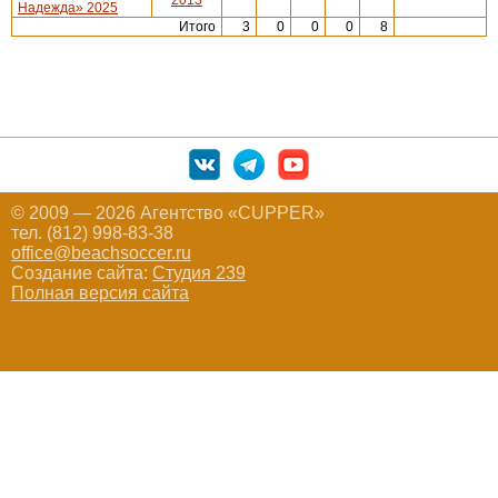
Надежда» 2025
Итого
3
0
0
0
8
© 2009 — 2026 Агентство «CUPPER»
тел. (812) 998-83-38
office@beachsoccer.ru
Создание сайта:
Студия 239
Полная версия сайта