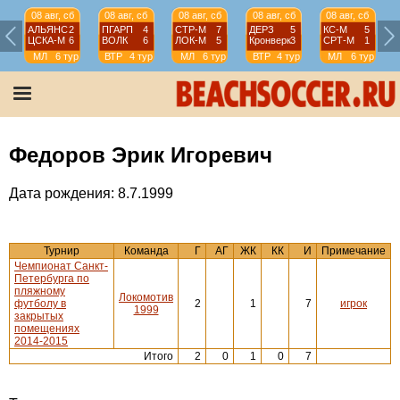
08 авг, сб
08 авг, сб
08 авг, сб
08 авг, сб
08 авг, сб
АЛЬЯНС
2
ПГАРП
4
СТР-М
7
ДЕРЗ
5
КС-М
5
ЦСКА-М
6
ВОЛК
6
ЛОК-М
5
Кронверк
3
СРТ-М
1
МЛ
6 тур
ВТР
4 тур
МЛ
6 тур
ВТР
4 тур
МЛ
6 тур
Федоров Эрик Игоревич
Дата рождения: 8.7.1999
Турнир
Команда
Г
АГ
ЖК
КК
И
Примечание
Чемпионат Санкт-
Петербурга по
пляжному
Локомотив
футболу в
2
1
7
игрок
1999
закрытых
помещениях
2014-2015
Итого
2
0
1
0
7