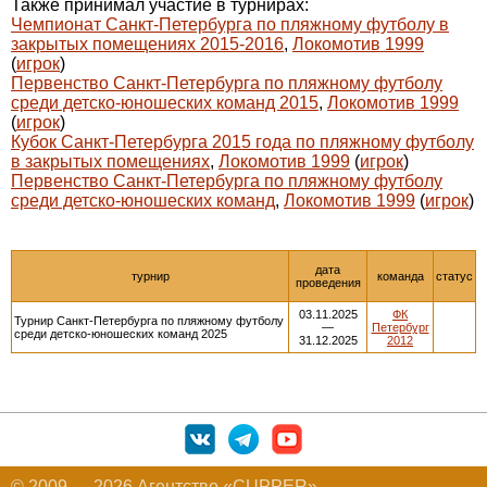
Также принимал участие в турнирах:
Чемпионат Санкт-Петербурга по пляжному футболу в
закрытых помещениях 2015-2016
,
Локомотив 1999
(
игрок
)
Первенство Санкт-Петербурга по пляжному футболу
среди детско-юношеских команд 2015
,
Локомотив 1999
(
игрок
)
Кубок Санкт-Петербурга 2015 года по пляжному футболу
в закрытых помещениях
,
Локомотив 1999
(
игрок
)
Первенство Санкт-Петербурга по пляжному футболу
среди детско-юношеских команд
,
Локомотив 1999
(
игрок
)
дата
турнир
команда
статус
проведения
03.11.2025
ФК
Турнир Санкт-Петербурга по пляжному футболу
—
Петербург
среди детско-юношеских команд 2025
31.12.2025
2012
© 2009 — 2026 Агентство «CUPPER»