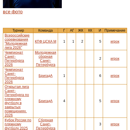
все фото
Турнир
Команда
Г
АГ
ЖК
КК
И
Примечание
Всероссийские
соревнования
КПФ ЦСКА М
1
1
2
5
игрок
"Молодежная
лига 2026"
Чемпионат
Молодежная
Санкт-
сборная
2
игрок
Петербурга
Санкт-
2026
Петербурга
Чемпионат
Санкт-
БригадА
1
6
игрок
Петербурга
2026
Открытая лига
Санкт-
Петербурга по
пляжному
БригадА
4
5
игрок
футболу в
закрытых
помещениях.
2026
Кубок России по
Сборная
пляжному
Санкт-
3
игрок
футболу 2025
Петербурга