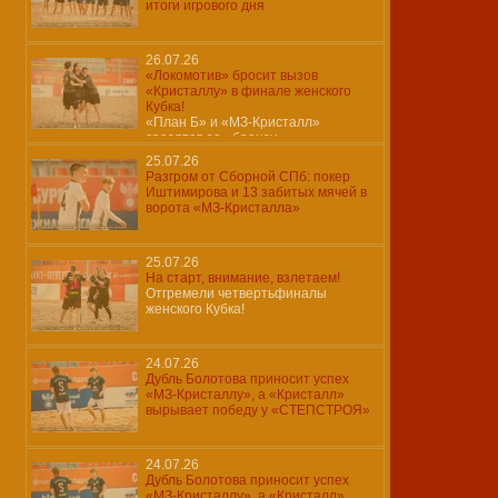
итоги игрового дня
26.07.26
«Локомотив» бросит вызов
«Кристаллу» в финале женского
Кубка!
«План Б» и «МЗ-Кристалл»
сразятся за «бронзу»…
25.07.26
Разгром от Сборной СПб: покер
Иштимирова и 13 забитых мячей в
ворота «МЗ-Кристалла»
25.07.26
На старт, внимание, взлетаем!
Отгремели четвертьфиналы
женского Кубка!
24.07.26
Дубль Болотова приносит успех
«МЗ-Кристаллу», а «Кристалл»
вырывает победу у «СТЕПСТРОЯ»
24.07.26
Дубль Болотова приносит успех
«МЗ-Кристаллу», а «Кристалл»