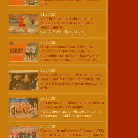
дня
31.07.26
«МЗ-Кристалл» и «Кристалл»
разыграют «золото» женского
Чемпионата!
«СШОР №2 – Кристалл»
финишировал с «бронзой»!
30.07.26
Старт с характером: Сборная
Россия вырывает победу на
последних минутах, «Локомотив»
громит соперника со счётом 18:1
29.07.26
Михаил Лихачёв — об итогах этапа
Чемпионата России, Молодёжной
лиге и Московском международном
кубке
27.07.26
«Кристалл» — обладатель женского
Кубка Санкт-Петербурга!
«Серебро» ушло «Локомотиву», а
«бронза» — «МЗ-Кристаллу»…
26.07.26
Сумасшедший камбэк Сборной СПб
и победа «СТЕПСТРОЯ» 8:7: яркие