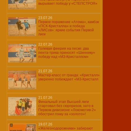
вырывает победу у «СТЕПСТРОЯ»
23.07.26
Первое поражение «Атома», камбэк
«ПСК-Кристалла» и победа
«ЛИСов»: яркие события Первой
лиги
22.07.26
Голевая феерия на песке: два
пента-трика приносят «Шиннику»
победу над «МЗ-Кристаллом»
21.07.26
Мастер-класс от гранда: «Кристалл»
уверенно побеждает «МЗ-Кристалл
21.07.26
Финальный этап Высшей лиги
стартовал без сюрпризов, зато в
Первом дивизионе «Локомотив-2»
обострил гонку за «золото»!
19.07.26
«Железнодорожники» забирают