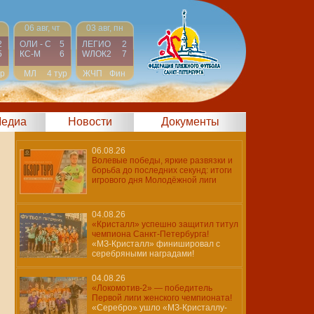
06 авг, чт
03 авг, пн
2
ОЛИ - С
5
ЛЕГИО
2
5
КС-М
6
WЛОК2
7
ур
МЛ
4 тур
ЖЧП
Фин
едиа
Новости
Документы
06.08.26
Волевые победы, яркие развязки и
борьба до последних секунд: итоги
игрового дня Молодёжной лиги
04.08.26
«Кристалл» успешно защитил титул
чемпиона Санкт-Петербурга!
«МЗ-Кристалл» финишировал с
серебряными наградами!
04.08.26
«Локомотив-2» — победитель
Первой лиги женского чемпионата!
«Серебро» ушло «МЗ-Кристаллу-