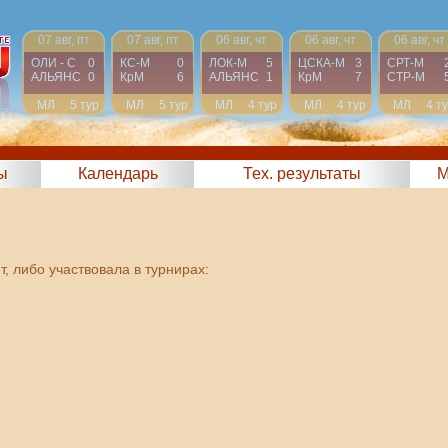
07 авг, пт
07 авг, пт
06 авг, чт
06 авг, чт
06 авг, чт
ОЛИ - С
0
КС-М
0
ЛОК-М
5
ЦСКА-М
3
СРТ-М
АЛЬЯНС
0
КрМ
6
АЛЬЯНС
1
КрМ
7
СТР-М
МЛ
5 тур
МЛ
5 тур
МЛ
4 тур
МЛ
4 тур
МЛ
4 т
ы
Календарь
Тех. результаты
М
, либо участвовала в турнирах: