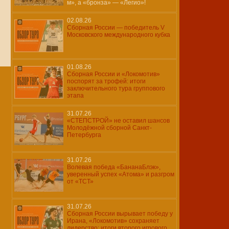
м», а «бронза» — «Легио»!
02.08.26
Сборная России — победитель V
Московского международного кубка
01.08.26
Сборная России и «Локомотив»
поспорят за трофей: итоги
заключительного тура группового
этапа
31.07.26
«СТЕПСТРОЙ» не оставил шансов
Молодёжной сборной Санкт-
Петербурга
31.07.26
Волевая победа «БананаБлэк»,
уверенный успех «Атома» и разгром
от «ТСТ»
31.07.26
Сборная России вырывает победу у
Ирана, «Локомотив» сохраняет
лидерство: итоги второго игрового