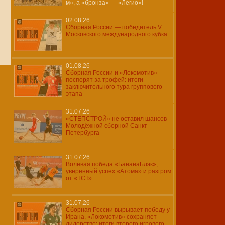
м», а «бронза» — «Легио»!
02.08.26
Сборная России — победитель V
Московского международного кубка
01.08.26
Сборная России и «Локомотив»
поспорят за трофей: итоги
заключительного тура группового
этапа
31.07.26
«СТЕПСТРОЙ» не оставил шансов
Молодёжной сборной Санкт-
Петербурга
31.07.26
Волевая победа «БананаБлэк»,
уверенный успех «Атома» и разгром
от «ТСТ»
31.07.26
Сборная России вырывает победу у
Ирана, «Локомотив» сохраняет
лидерство: итоги второго игрового