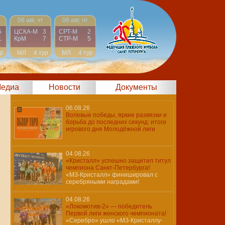
06 авг, чт
06 авг, чт
5
ЦСКА-М
3
СРТ-М
2
1
КрМ
7
СТР-М
5
ур
МЛ
4 тур
МЛ
4 тур
едиа
Новости
Документы
06.08.26
Волевые победы, яркие развязки и
борьба до последних секунд: итоги
игрового дня Молодёжной лиги
04.08.26
«Кристалл» успешно защитил титул
чемпиона Санкт-Петербурга!
«МЗ-Кристалл» финишировал с
серебряными наградами!
04.08.26
«Локомотив-2» — победитель
Первой лиги женского чемпионата!
«Серебро» ушло «МЗ-Кристаллу-