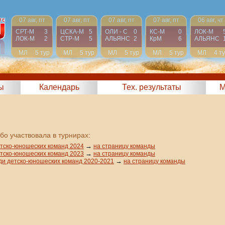
07 авг, пт
07 авг, пт
07 авг, пт
07 авг, пт
06 авг, чт
СРТ-М
3
ЦСКА-М
5
ОЛИ - С
0
КС-М
0
ЛОК-М
ЛОК-М
2
СТР-М
5
АЛЬЯНС
2
КрМ
6
АЛЬЯНС
МЛ
5 тур
МЛ
5 тур
МЛ
5 тур
МЛ
5 тур
МЛ
4 т
ы
Календарь
Тех. результаты
М
бо участвовала в турнирах:
→
етско-юношеских команд 2024
на страницу команды
→
етско-юношеских команд 2023
на страницу команды
→
ди детско-юношеских команд 2020-2021
на страницу команды