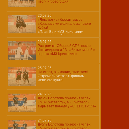
итоги игрового дня
26.07.26
«Локомотив» бросит вызов
«Кристаллу» в финале женского
Кубка!
«План Б» и «МЗ-Кристалл»
сразятся за «бронзу»…
25.07.26
Разгром от Сборной СПб: покер
Иштимирова и 13 забитых мячей в
ворота «МЗ-Кристалла»
25.07.26
На старт, внимание, взлетаем!
Отгремели четвертьфиналы
женского Кубка!
24.07.26
Дубль Болотова приносит успех
«МЗ-Кристаллу», а «Кристалл»
вырывает победу у «СТЕПСТРОЯ»
24.07.26
Дубль Болотова приносит успех
«МЗ-Кристаллу», а «Кристалл»