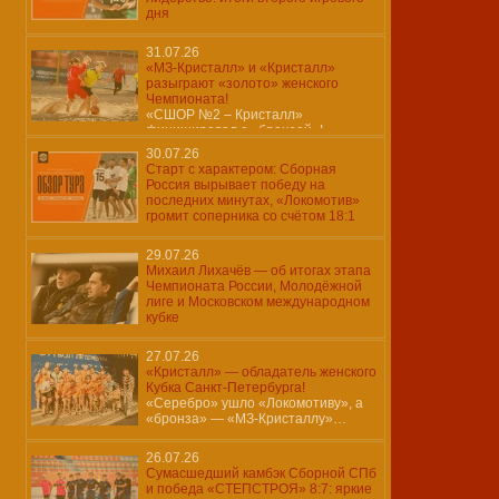
дня
31.07.26
«МЗ-Кристалл» и «Кристалл»
разыграют «золото» женского
Чемпионата!
«СШОР №2 – Кристалл»
финишировал с «бронзой»!
30.07.26
Старт с характером: Сборная
Россия вырывает победу на
последних минутах, «Локомотив»
громит соперника со счётом 18:1
29.07.26
Михаил Лихачёв — об итогах этапа
Чемпионата России, Молодёжной
лиге и Московском международном
кубке
27.07.26
«Кристалл» — обладатель женского
Кубка Санкт-Петербурга!
«Серебро» ушло «Локомотиву», а
«бронза» — «МЗ-Кристаллу»…
26.07.26
Сумасшедший камбэк Сборной СПб
и победа «СТЕПСТРОЯ» 8:7: яркие