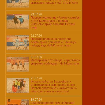
вырывает победу у «СТЕПСТРОЯ»
23.07.26
Первое поражение «Атома», камбэк
«ПСК-Кристалла» и победа
«ЛИСов»: яркие события Первой
лиги
22.07.26
Голевая феерия на песке: два
пента-трика приносят «Шиннику»
победу над «МЗ-Кристаллом»
21.07.26
Мастер-класс от гранда: «Кристалл»
уверенно побеждает «МЗ-Кристалл
21.07.26
Финальный этап Высшей лиги
стартовал без сюрпризов, зато в
Первом дивизионе «Локомотив-2»
обострил гонку за «золото»!
19.07.26
«Железнодорожники» забирают