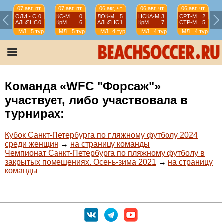
07 авг, пт
07 авг, пт
06 авг, чт
06 авг, чт
06 авг, чт
ОЛИ - С
0
КС-М
0
ЛОК-М
5
ЦСКА-М
3
СРТ-М
2
АЛЬЯНС
0
КрМ
6
АЛЬЯНС
1
КрМ
7
СТР-М
5
МЛ
5 тур
МЛ
5 тур
МЛ
4 тур
МЛ
4 тур
МЛ
4 тур
Команда «WFC "Форсаж"»
участвует, либо участвовала в
турнирах:
Кубок Санкт-Петербурга по пляжному футболу 2024
среди женщин
→
на страницу команды
Чемпионат Санкт-Петербурга по пляжному футболу в
закрытых помещениях. Осень-зима 2021
→
на страницу
команды