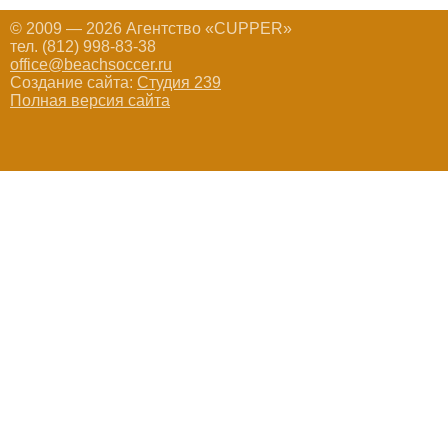
© 2009 — 2026 Агентство «CUPPER»
тел. (812) 998-83-38
office@beachsoccer.ru
Создание сайта:
Студия 239
Полная версия сайта