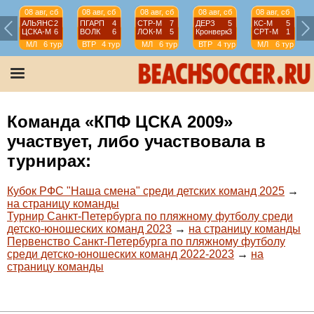
08 авг, сб
08 авг, сб
08 авг, сб
08 авг, сб
08 авг, сб
АЛЬЯНС
2
ПГАРП
4
СТР-М
7
ДЕРЗ
5
КС-М
5
ЦСКА-М
6
ВОЛК
6
ЛОК-М
5
Кронверк
3
СРТ-М
1
МЛ
6 тур
ВТР
4 тур
МЛ
6 тур
ВТР
4 тур
МЛ
6 тур
Команда «КПФ ЦСКА 2009»
участвует, либо участвовала в
турнирах:
Кубок РФС "Наша смена" среди детских команд 2025
→
на страницу команды
Турнир Санкт-Петербурга по пляжному футболу среди
детско-юношеских команд 2023
→
на страницу команды
Первенство Санкт-Петербурга по пляжному футболу
среди детско-юношеских команд 2022-2023
→
на
страницу команды