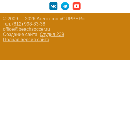
© 2009 — 2026 Агентство «CUPPER»
тел. (812) 998-83-38
office@beachsoccer.ru
Создание сайта:
Студия 239
Полная версия сайта