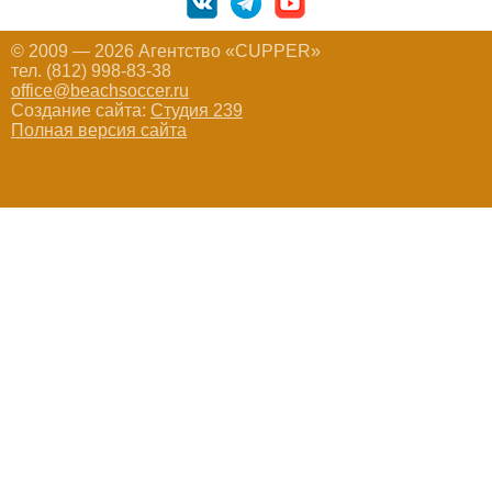
© 2009 — 2026 Агентство «CUPPER»
тел. (812) 998-83-38
office@beachsoccer.ru
Создание сайта:
Студия 239
Полная версия сайта