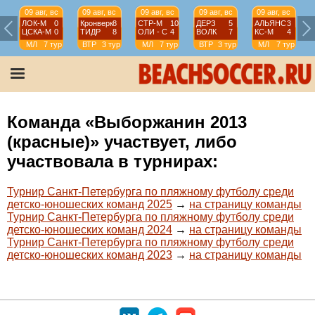
09 авг, вс
09 авг, вс
09 авг, вс
09 авг, вс
09 авг, вс
ЛОК-М
0
Кронверк
8
СТР-М
10
ДЕРЗ
5
АЛЬЯНС
3
ЦСКА-М
0
ТИДР
8
ОЛИ - С
4
ВОЛК
7
КС-М
4
МЛ
7 тур
ВТР
3 тур
МЛ
7 тур
ВТР
3 тур
МЛ
7 тур
Команда «Выборжанин 2013
(красные)» участвует, либо
участвовала в турнирах:
Турнир Санкт-Петербурга по пляжному футболу среди
детско-юношеских команд 2025
→
на страницу команды
Турнир Санкт-Петербурга по пляжному футболу среди
детско-юношеских команд 2024
→
на страницу команды
Турнир Санкт-Петербурга по пляжному футболу среди
детско-юношеских команд 2023
→
на страницу команды