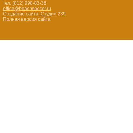
тел. (812) 998-83-38
office@beachsoccer.ru
Создание сайта:
Студия 239
Полная версия сайта