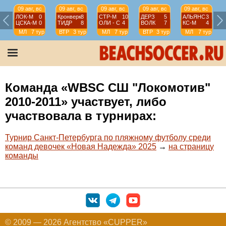
09 авг, вс
09 авг, вс
09 авг, вс
09 авг, вс
09 авг, вс
ЛОК-М
0
Кронверк
8
СТР-М
10
ДЕРЗ
5
АЛЬЯНС
3
ЦСКА-М
0
ТИДР
8
ОЛИ - С
4
ВОЛК
7
КС-М
4
МЛ
7 тур
ВТР
3 тур
МЛ
7 тур
ВТР
3 тур
МЛ
7 тур
Команда «WBSC СШ "Локомотив"
2010-2011» участвует, либо
участвовала в турнирах:
Турнир Санкт-Петербурга по пляжному футболу среди
команд девочек «Новая Надежда» 2025
→
на страницу
команды
© 2009 — 2026 Агентство «CUPPER»