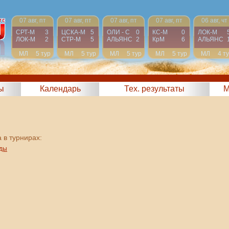
07 авг, пт
07 авг, пт
07 авг, пт
07 авг, пт
06 авг, чт
СРТ-М
3
ЦСКА-М
5
ОЛИ - С
0
КС-М
0
ЛОК-М
ЛОК-М
2
СТР-М
5
АЛЬЯНС
2
КрМ
6
АЛЬЯНС
МЛ
5 тур
МЛ
5 тур
МЛ
5 тур
МЛ
5 тур
МЛ
4 т
ы
Календарь
Тех. результаты
М
 в турнирах:
нды