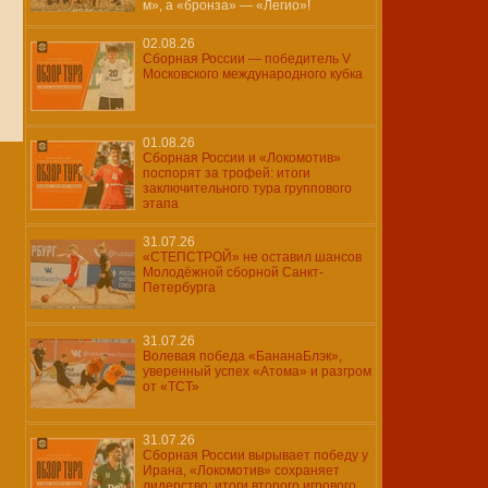
м», а «бронза» — «Легио»!
02.08.26
Сборная России — победитель V
Московского международного кубка
01.08.26
Сборная России и «Локомотив»
поспорят за трофей: итоги
заключительного тура группового
этапа
31.07.26
«СТЕПСТРОЙ» не оставил шансов
Молодёжной сборной Санкт-
Петербурга
31.07.26
Волевая победа «БананаБлэк»,
уверенный успех «Атома» и разгром
от «ТСТ»
31.07.26
Сборная России вырывает победу у
Ирана, «Локомотив» сохраняет
лидерство: итоги второго игрового