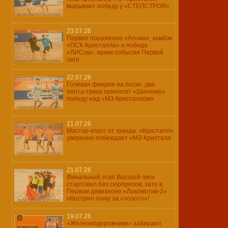
вырывает победу у «СТЕПСТРОЯ»
23.07.26
Первое поражение «Атома», камбэк
«ПСК-Кристалла» и победа
«ЛИСов»: яркие события Первой
лиги
22.07.26
Голевая феерия на песке: два
пента-трика приносят «Шиннику»
победу над «МЗ-Кристаллом»
21.07.26
Мастер-класс от гранда: «Кристалл»
уверенно побеждает «МЗ-Кристалл
21.07.26
Финальный этап Высшей лиги
стартовал без сюрпризов, зато в
Первом дивизионе «Локомотив-2»
обострил гонку за «золото»!
19.07.26
«Железнодорожники» забирают