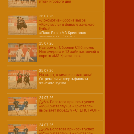
итоги игрового дня
26.07.26
«Локомотив» бросит вызов
«Кристаллу» в финале женского
Кубка!
«План Б» и «МЗ-Кристалл»
сразятся за «бронзу»…
25.07.26
Разгром от Сборной СПб: покер
Иштимирова и 13 забитых мячей в
ворота «МЗ-Кристалла»
25.07.26
На старт, внимание, взлетаем!
Отгремели четвертьфиналы
женского Кубка!
24.07.26
Дубль Болотова приносит успех
«МЗ-Кристаллу», а «Кристалл»
вырывает победу у «СТЕПСТРОЯ»
24.07.26
Дубль Болотова приносит успех
«МЗ-Кристаллу», а «Кристалл»