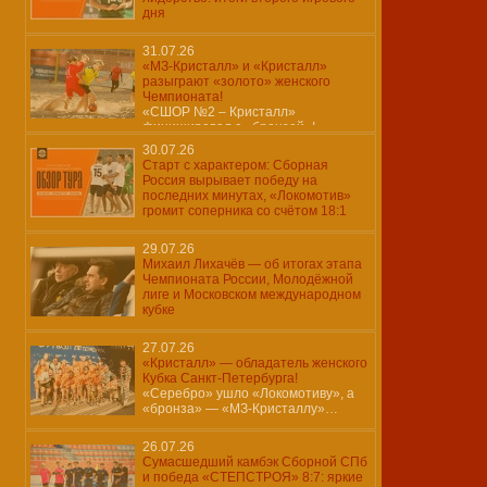
дня
31.07.26
«МЗ-Кристалл» и «Кристалл»
разыграют «золото» женского
Чемпионата!
«СШОР №2 – Кристалл»
финишировал с «бронзой»!
30.07.26
Старт с характером: Сборная
Россия вырывает победу на
последних минутах, «Локомотив»
громит соперника со счётом 18:1
29.07.26
Михаил Лихачёв — об итогах этапа
Чемпионата России, Молодёжной
лиге и Московском международном
кубке
27.07.26
«Кристалл» — обладатель женского
Кубка Санкт-Петербурга!
«Серебро» ушло «Локомотиву», а
«бронза» — «МЗ-Кристаллу»…
26.07.26
Сумасшедший камбэк Сборной СПб
и победа «СТЕПСТРОЯ» 8:7: яркие