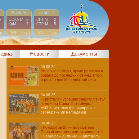
06 авг, чт
06 авг, чт
5
ЦСКА-М
3
СРТ-М
2
1
КрМ
7
СТР-М
5
ур
МЛ
4 тур
МЛ
4 тур
едиа
Новости
Документы
06.08.26
Волевые победы, яркие развязки и
борьба до последних секунд: итоги
игрового дня Молодёжной лиги
04.08.26
«Кристалл» успешно защитил титул
чемпиона Санкт-Петербурга!
«МЗ-Кристалл» финишировал с
серебряными наградами!
04.08.26
«Локомотив-2» — победитель
Первой лиги женского чемпионата!
«Серебро» ушло «МЗ-Кристаллу-