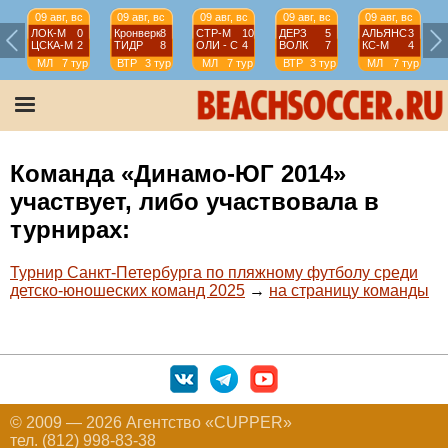
09 авг, вс
09 авг, вс
09 авг, вс
09 авг, вс
09 авг, вс
ЛОК-М
0
Кронверк
8
СТР-М
10
ДЕРЗ
5
АЛЬЯНС
3
ЦСКА-М
2
ТИДР
8
ОЛИ - С
4
ВОЛК
7
КС-М
4
МЛ
7 тур
ВТР
3 тур
МЛ
7 тур
ВТР
3 тур
МЛ
7 тур
Команда «Динамо-ЮГ 2014»
участвует, либо участвовала в
турнирах:
Турнир Санкт-Петербурга по пляжному футболу среди
детско-юношеских команд 2025
→
на страницу команды
© 2009 — 2026 Агентство «CUPPER»
тел. (812) 998-83-38