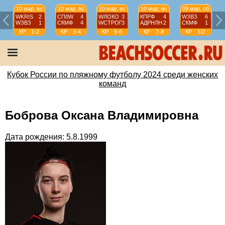
10 мар, вс
10 мар, вс
10 мар, вс
10 мар, вс
09 мар, сб
WKRIS
2
СПбW
4
WЛОКО
3
КПРФ
4
WЗВЗ
6
WЗВЗ
1
СКМФ
4
WCТРОГ
3
АДРНЛН
2
СКМФ
1
КР
1-2
КР
3-4
КР
5-6
КР
7-8
КР
1/2
Кубок России по пляжному футболу 2024 среди женских
команд
Боброва Оксана Владимировна
Дата рождения: 5.8.1999