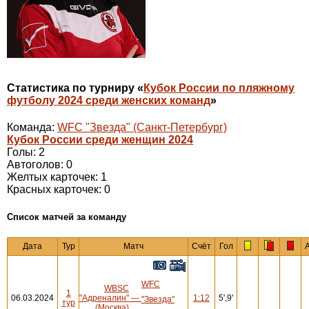
Статистика по турниру «
Кубок России по пляжному
футболу 2024 среди женских команд
»
Команда:
WFC "Звезда" (Санкт-Петербург)
Кубок России среди женщин 2024
Голы: 2
Автоголов: 0
Желтых карточек: 1
Красных карточек: 0
Cписок матчей за команду
Дата
Тур
Матч
Счёт
Гол
WFC
WBSC
1
06.03.2024
"Адреналин"
—
1:12
5',9'
"Звезда"
тур
(Москва)