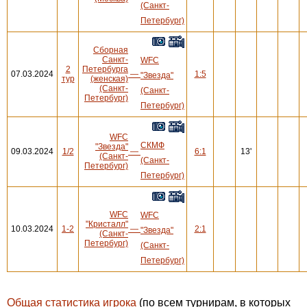
(Санкт-
Петербург)
Сборная
Санкт-
WFC
2
Петербурга
07.03.2024
—
1:5
"Звезда"
тур
(женская)
(Санкт-
(Санкт-
Петербург)
Петербург)
WFC
СКМФ
"Звезда"
09.03.2024
1/2
—
6:1
13'
(Санкт-
(Санкт-
Петербург)
Петербург)
WFC
WFC
"Кристалл"
10.03.2024
1-2
—
2:1
"Звезда"
(Санкт-
Петербург)
(Санкт-
Петербург)
Общая статистика игрока
(по всем турнирам, в которых