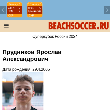
24 авг, сб
18 май, сб
WKRIS
7
ЛОКО
5
ЗВМ
2
Кристалл
6
СКР
СКР
Суперкубок
Суперкубок
России
России
2024
2024
Суперкубок России 2024
Прудников Ярослав
Александрович
Дата рождения: 29.4.2005