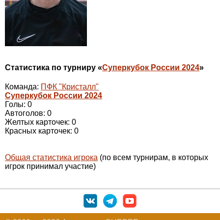
Статистика по турниру «
Суперкубок России 2024
»
Команда:
ПФК "Кристалл"
Суперкубок России 2024
Голы: 0
Автоголов: 0
Желтых карточек: 0
Красных карточек: 0
Общая статистика игрока
(по всем турнирам, в которых
игрок принимал участие)