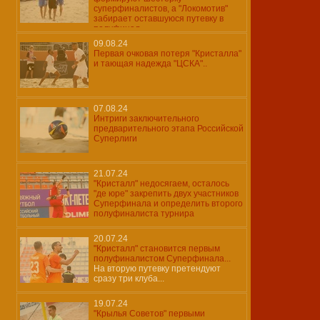
суперфиналистов, а "Локомотив"
забирает оставшуюся путевку в
полуфинал...
09.08.24
Первая очковая потеря "Кристалла"
и тающая надежда "ЦСКА"..
07.08.24
Интриги заключительного
предварительного этапа Российской
Суперлиги
21.07.24
"Кристалл" недосягаем, осталось
"де юре" закрепить двух участников
Суперфинала и определить второго
полуфиналиста турнира
20.07.24
"Кристалл" становится первым
полуфиналистом Суперфинала...
На вторую путевку претендуют
сразу три клуба...
19.07.24
"Крылья Советов" первыми