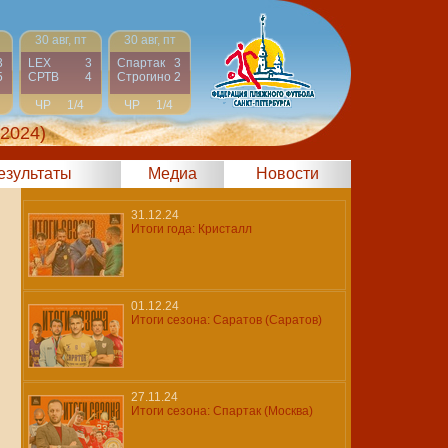
30 авг, пт
30 авг, пт
3
LEX
3
Спартак
3
5
СРТВ
4
Строгино
2
ЧР
1/4
ЧР
1/4
 2024)
результаты
Медиа
Новости
31.12.24
Итоги года: Кристалл
01.12.24
Итоги сезона: Саратов (Саратов)
27.11.24
Итоги сезона: Спартак (Москва)