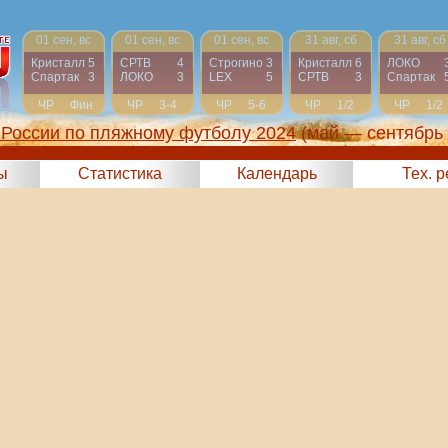
01 сен, вс
01 сен, вс
01 сен, вс
31 авг, сб
31 авг, сб
Кристалл
5
СРТВ
4
Строгино
3
Кристалл
6
ЛОКО
Спартак
3
ЛОКО
3
LEX
5
СРТВ
3
Спартак
ЧР
Фин
ЧР
3-4
ЧР
5-6
ЧР
1/2
ЧР
1/2
России по пляжному футболу 2024
(май — сентябрь
ы
Статистика
Календарь
Тех. 