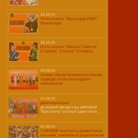
28.10.24
Итоги сезона: "Краснодар ЮМР"
(Краснодар)
26.10.24
Итоги сезона: "Крылья Советов"
(Самара), "Спутник" (Самара)
03.09.24
Лучшие игроки Чемпионата России
подводят итоги прошедшего
чемпионата!
01.09.24
Девятикратные!
до второй звезды над эмблемой
"Кристаллу" остался один титул ...
01.09.24
"САРАТОВ" выстоял в драматичной
концовке, завоевав на родном песке