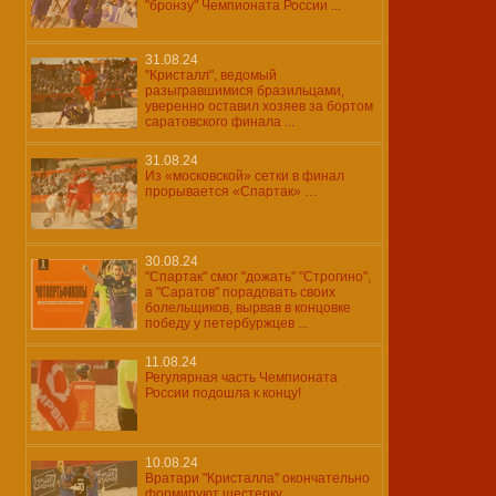
"бронзу" Чемпионата России ...
31.08.24
"Кристалл", ведомый
разыгравшимися бразильцами,
уверенно оставил хозяев за бортом
саратовского финала ...
31.08.24
Из «московской» сетки в финал
прорывается «Спартак» …
30.08.24
"Спартак" смог "дожать" "Строгино",
а "Саратов" порадовать своих
болельщиков, вырвав в концовке
победу у петербуржцев ...
11.08.24
Регулярная часть Чемпионата
России подошла к концу!
10.08.24
Вратари "Кристалла" окончательно
формируют шестерку