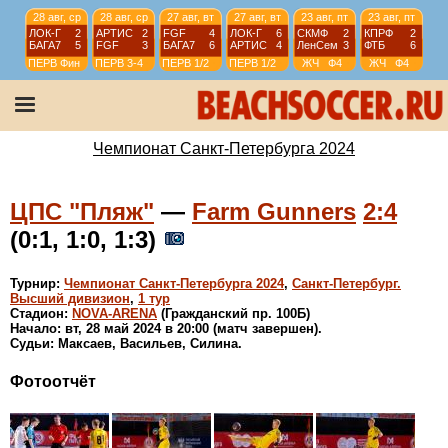
28 авг, ср
28 авг, ср
27 авг, вт
27 авг, вт
23 авг, пт
23 авг, пт
ЛОК-Г
2
АРТИС
2
FGF
4
ЛОК-Г
6
СКМФ
2
КПРФ
2
БАГА7
5
FGF
3
БАГА7
6
АРТИС
4
ЛенСем
3
ФТБ
6
ПЕРВ
Фин
ПЕРВ
3-4
ПЕРВ
1/2
ПЕРВ
1/2
ЖЧ
Ф4
ЖЧ
Ф4
22 авг, чт
22 авг, чт
21 авг, ср
21 авг, ср
Кристалл
3
FGun
4
FGun
2
ПЛЯЖ
1
РВЧЕ
4
ПЛЯЖ
8
РВЧЕ
7
Кристалл
2
Высш
Фин
Высш
3-4
Высш
1/2
Высш
1/2
Чемпионат Санкт-Петербурга 2024
ЦПС "Пляж"
—
Farm Gunners
2:4
(0:1, 1:0, 1:3)
Турнир:
Чемпионат Санкт-Петербурга 2024
,
Санкт-Петербург.
Высший дивизион
,
1 тур
Стадион:
NOVA-ARENA
(Гражданский пр. 100Б)
Начало: вт, 28 май 2024 в 20:00 (матч завершен).
Судьи: Максаев, Васильев, Силина.
Фотоотчёт