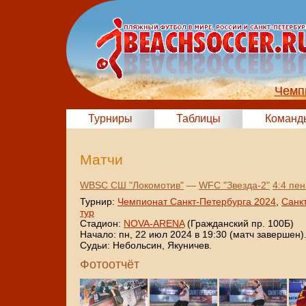
Чемп
Турниры
Таблицы
Команд
Матчи
WBSC СШ "Локомотив"
—
WFC "Звезда-2"
4:4 пен
Турнир:
Чемпионат Санкт-Петербурга 2024
,
Санк
тур
Стадион:
NOVA-ARENA
(Гражданский пр. 100Б)
Начало: пн, 22 июл 2024 в 19:30 (матч завершен)
Судьи: Небольсин, Якуничев.
Фотоотчёт