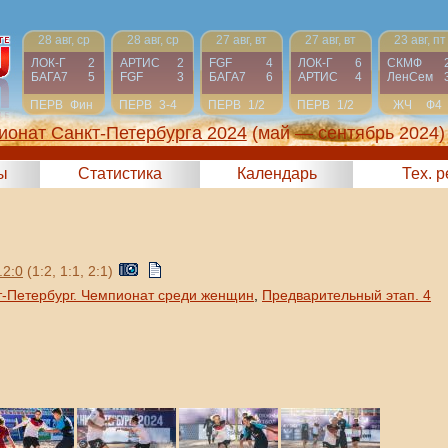
28 авг, ср
28 авг, ср
27 авг, вт
27 авг, вт
23 авг, пт
ЛОК-Г
2
АРТИС
2
FGF
4
ЛОК-Г
6
СКМФ
БАГА7
5
FGF
3
БАГА7
6
АРТИС
4
ЛенСем
ПЕРВ
Фин
ПЕРВ
3-4
ПЕРВ
1/2
ПЕРВ
1/2
ЖЧ
Ф4
ионат Санкт-Петербурга 2024
(май — сентябрь 2024)
ы
Статистика
Календарь
Тех. 
.2:0
(1:2, 1:1, 2:1)
т-Петербург. Чемпионат среди женщин
,
Предварительный этап. 4
.