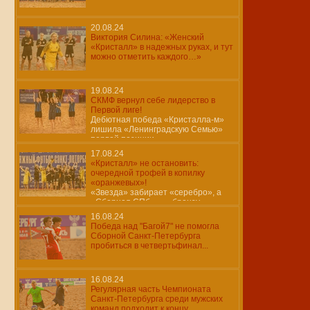
20.08.24
Виктория Силина: «Женский
«Кристалл» в надежных руках, и тут
можно отметить каждого…»
19.08.24
СКМФ вернул себе лидерство в
Первой лиге!
Дебютная победа «Кристалла-м»
лишила «Ленинградскую Семью»
первой позиции…
17.08.24
«Кристалл» не остановить:
очередной трофей в копилку
«оранжевых»!
«Звезда» забирает «серебро», а
«Сборная СПб» — «бронзу»
16.08.24
Победа над "Багой7" не помогла
Сборной Санкт-Петербурга
пробиться в четвертьфинал...
16.08.24
Регулярная часть Чемпионата
Санкт-Петербурга среди мужских
команд подходит к концу..