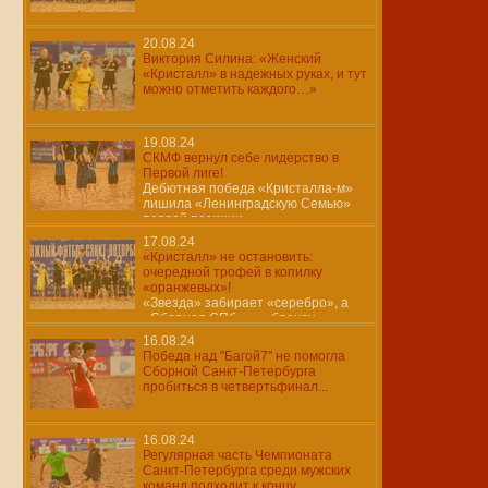
20.08.24
Виктория Силина: «Женский
«Кристалл» в надежных руках, и тут
можно отметить каждого…»
19.08.24
СКМФ вернул себе лидерство в
Первой лиге!
Дебютная победа «Кристалла-м»
лишила «Ленинградскую Семью»
первой позиции…
17.08.24
«Кристалл» не остановить:
очередной трофей в копилку
«оранжевых»!
«Звезда» забирает «серебро», а
«Сборная СПб» — «бронзу»
16.08.24
Победа над "Багой7" не помогла
Сборной Санкт-Петербурга
пробиться в четвертьфинал...
16.08.24
Регулярная часть Чемпионата
Санкт-Петербурга среди мужских
команд подходит к концу..