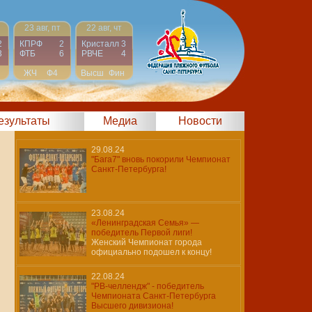
23 авг, пт
22 авг, чт
2
КПРФ
2
Кристалл
3
3
ФТБ
6
РВЧЕ
4
ЖЧ
Ф4
Высш
Фин
результаты
Медиа
Новости
29.08.24
"Бага7" вновь покорили Чемпионат
Санкт-Петербурга!
23.08.24
«Ленинградская Семья» —
победитель Первой лиги!
Женский Чемпионат города
официально подошел к концу!
22.08.24
"РВ-челлендж" - победитель
Чемпионата Санкт-Петербурга
Высшего дивизиона!