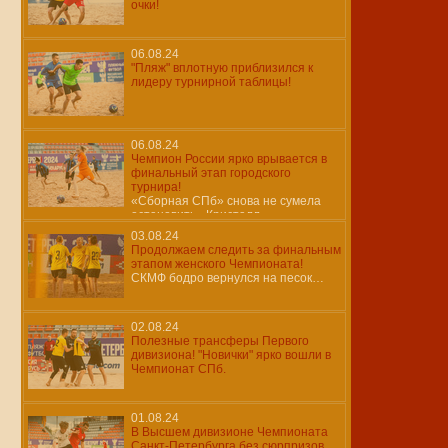
очки!
06.08.24
"Пляж" вплотную приблизился к
лидеру турнирной таблицы!
06.08.24
Чемпион России ярко врывается в
финальный этап городского
турнира!
«Сборная СПб» снова не сумела
остановить «Кристалл»…
03.08.24
Продолжаем следить за финальным
этапом женского Чемпионата!
СКМФ бодро вернулся на песок…
02.08.24
Полезные трансферы Первого
дивизиона! "Новички" ярко вошли в
Чемпионат СПб.
01.08.24
В Высшем дивизионе Чемпионата
Санкт-Петербурга без сюрпризов.