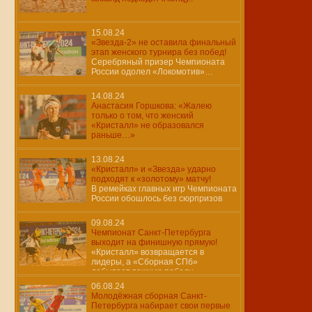
15.08.24
«Звезда-2» не оставила финальный
этап женского турнира без побед!
Серебряный призер Чемпионата
России одолел «Локомотив»…
14.08.24
Анастасия Горшкова: «Жалею
только о том, что женский
«Кристалл» не образовался
раньше…»
13.08.24
«Кристалл» и «Звезда» ударно
подходят к «золотому» матчу!
В ремейках главных игр Чемпионата
России обошлось без сюрпризов
09.08.24
Чемпионат Санкт-Петербурга
выходит на финишную прямую!
«Кристалл» возвращается в
лидеры, а «Сборная СПб»
добывает важную победу…
06.08.24
Молодёжная сборная Санкт-
Петербурга набирает свои первые