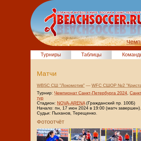
Чемп
Турниры
Таблицы
Команд
Матчи
WBSC СШ "Локомотив"
—
WFC СШОР №2 "Криста
Турнир:
Чемпионат Санкт-Петербурга 2024
,
Санк
тур
Стадион:
NOVA-ARENA
(Гражданский пр. 100Б)
Начало: пн, 17 июн 2024 в 19:00 (матч завершен)
Судьи: Пыханов, Терещенко.
Фотоотчёт