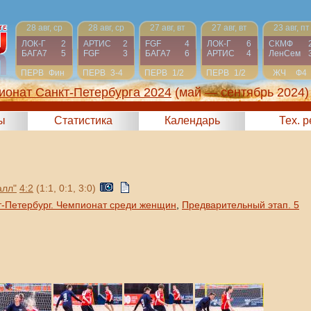
28 авг, ср
28 авг, ср
27 авг, вт
27 авг, вт
23 авг, пт
ЛОК-Г
2
АРТИС
2
FGF
4
ЛОК-Г
6
СКМФ
БАГА7
5
FGF
3
БАГА7
6
АРТИС
4
ЛенСем
ПЕРВ
Фин
ПЕРВ
3-4
ПЕРВ
1/2
ПЕРВ
1/2
ЖЧ
Ф4
ионат Санкт-Петербурга 2024
(май — сентябрь 2024)
ы
Статистика
Календарь
Тех. 
лл"
4:2
(1:1, 0:1, 3:0)
т-Петербург. Чемпионат среди женщин
,
Предварительный этап. 5
.