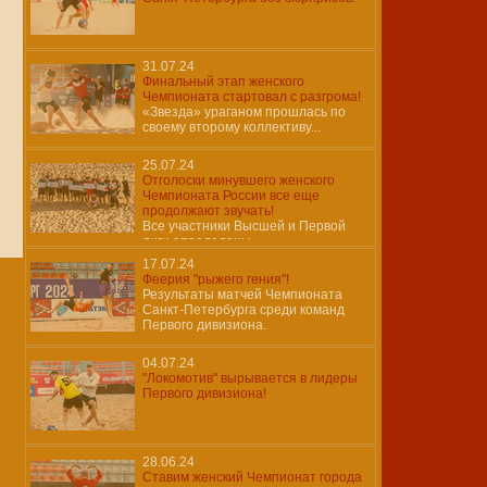
31.07.24
Финальный этап женского
Чемпионата стартовал с разгрома!
«Звезда» ураганом прошлась по
своему второму коллективу...
25.07.24
Отголоски минувшего женского
Чемпионата России все еще
продолжают звучать!
Все участники Высшей и Первой
лиги определены…
17.07.24
Феерия "рыжего гения"!
Результаты матчей Чемпионата
Санкт-Петербурга среди команд
Первого дивизиона.
04.07.24
"Локомотив" вырывается в лидеры
Первого дивизиона!
28.06.24
Ставим женский Чемпионат города