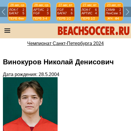
28 авг, ср
28 авг, ср
27 авг, вт
27 авг, вт
23 авг, пт
ЛОК-Г
2
АРТИС
2
FGF
4
ЛОК-Г
6
СКМФ
2
БАГА7
5
FGF
3
БАГА7
6
АРТИС
4
ЛенСем
3
ПЕРВ
Фин
ПЕРВ
3-4
ПЕРВ
1/2
ПЕРВ
1/2
ЖЧ
Ф4
Чемпионат Санкт-Петербурга 2024
Винокуров Николай Денисович
Дата рождения: 28.5.2004