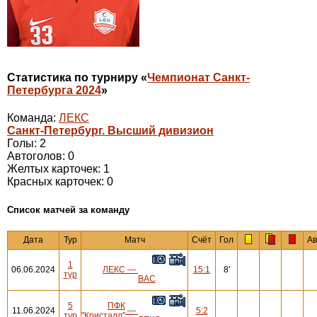
Статистика по турниру «
Чемпионат Санкт-
Петербурга 2024
»
Команда:
ЛЕКС
Санкт-Петербург. Высший дивизион
Голы: 2
Автоголов: 0
Желтых карточек: 1
Красных карточек: 0
Cписок матчей за команду
Дата
Тур
Матч
Счёт
Гол
Ав
1
06.06.2024
ЛЕКС
—
15:1
8'
тур
ВАС
5
ПФК
11.06.2024
—
5:2
тур
"Кристалл"