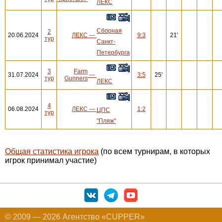
ЛЕКС
Сборная
2
20.06.2024
ЛЕКС
—
9:3
21'
тур
Санкт-
Петербурга
3
Farm
31.07.2024
—
3:5
25'
тур
Gunners
ЛЕКС
4
06.08.2024
ЛЕКС
—
1:2
ЦПС
тур
"Пляж"
Общая статистика игрока
(по всем турнирам, в которых
игрок принимал участие)
© 2009 — 2026 Агентство «CUPPER»