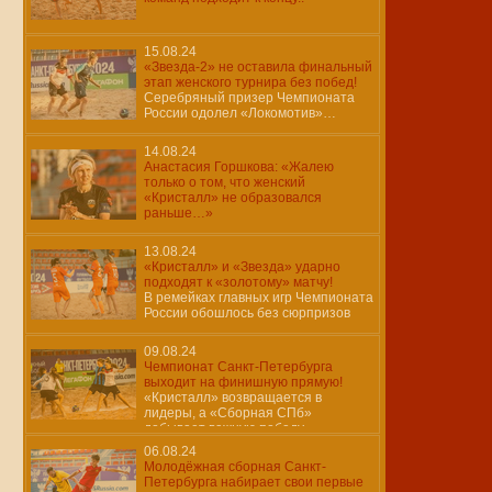
15.08.24
«Звезда-2» не оставила финальный
этап женского турнира без побед!
Серебряный призер Чемпионата
России одолел «Локомотив»…
14.08.24
Анастасия Горшкова: «Жалею
только о том, что женский
«Кристалл» не образовался
раньше…»
13.08.24
«Кристалл» и «Звезда» ударно
подходят к «золотому» матчу!
В ремейках главных игр Чемпионата
России обошлось без сюрпризов
09.08.24
Чемпионат Санкт-Петербурга
выходит на финишную прямую!
«Кристалл» возвращается в
лидеры, а «Сборная СПб»
добывает важную победу…
06.08.24
Молодёжная сборная Санкт-
Петербурга набирает свои первые