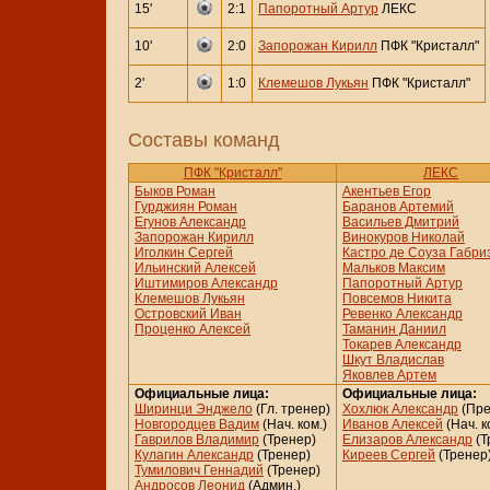
15'
2:1
Папоротный Артур
ЛЕКС
10'
2:0
Запорожан Кирилл
ПФК "Кристалл"
2'
1:0
Клемешов Лукьян
ПФК "Кристалл"
Составы команд
ПФК "Кристалл"
ЛЕКС
Быков Роман
Акентьев Егор
Гурджиян Роман
Баранов Артемий
Егунов Александр
Васильев Дмитрий
Запорожан Кирилл
Винокуров Николай
Иголкин Сергей
Кастро де Соуза Габри
Ильинский Алексей
Мальков Максим
Иштимиров Александр
Папоротный Артур
Клемешов Лукьян
Повсемов Никита
Островский Иван
Ревенко Александр
Проценко Алексей
Таманин Даниил
Токарев Александр
Шкут Владислав
Яковлев Артем
Официальные лица:
Официальные лица:
Ширинци Энджело
(Гл. тренер)
Хохлюк Александр
(Пре
Новгородцев Вадим
(Нач. ком.)
Иванов Алексей
(Нач. к
Гаврилов Владимир
(Тренер)
Елизаров Александр
(Т
Кулагин Александр
(Тренер)
Киреев Сергей
(Тренер
Тумилович Геннадий
(Тренер)
Андросов Леонид
(Админ.)