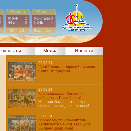
23 авг, пт
22 авг, чт
2
КПРФ
2
Кристалл
3
3
ФТБ
6
РВЧЕ
4
ЖЧ
Ф4
Высш
Фин
результаты
Медиа
Новости
29.08.24
"Бага7" вновь покорили Чемпионат
Санкт-Петербурга!
23.08.24
«Ленинградская Семья» —
победитель Первой лиги!
Женский Чемпионат города
официально подошел к концу!
22.08.24
"РВ-челлендж" - победитель
Чемпионата Санкт-Петербурга
Высшего дивизиона!