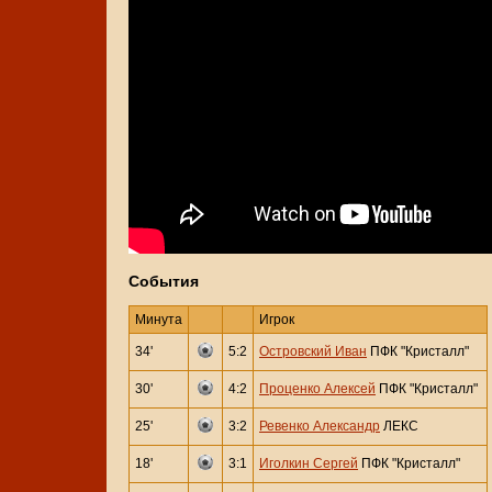
События
Минута
Игрок
34'
5:2
Островский Иван
ПФК "Кристалл"
30'
4:2
Проценко Алексей
ПФК "Кристалл"
25'
3:2
Ревенко Александр
ЛЕКС
18'
3:1
Иголкин Сергей
ПФК "Кристалл"