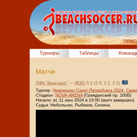
Чемп
Турниры
Таблицы
Команд
Матчи
ПФК "Кристалл"
—
ЛЕКС
5:2 (2:0, 1:1, 2:1)
Турнир:
Чемпионат Санкт-Петербурга 2024
,
Санк
Стадион:
NOVA-ARENA
(Гражданский пр. 100Б)
Начало: вт, 11 июн 2024 в 19:00 (матч завершен).
Судьи: Небольсин, Рыбаков, Силина.