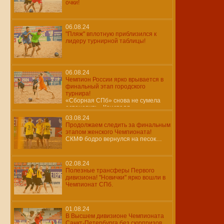
очки!
06.08.24
"Пляж" вплотную приблизился к
лидеру турнирной таблицы!
06.08.24
Чемпион России ярко врывается в
финальный этап городского
турнира!
«Сборная СПб» снова не сумела
остановить «Кристалл»…
03.08.24
Продолжаем следить за финальным
этапом женского Чемпионата!
СКМФ бодро вернулся на песок…
02.08.24
Полезные трансферы Первого
дивизиона! "Новички" ярко вошли в
Чемпионат СПб.
01.08.24
В Высшем дивизионе Чемпионата
Санкт-Петербурга без сюрпризов.