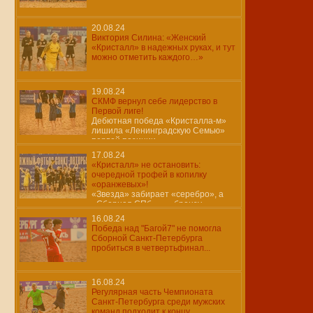
20.08.24
Виктория Силина: «Женский
«Кристалл» в надежных руках, и тут
можно отметить каждого…»
19.08.24
СКМФ вернул себе лидерство в
Первой лиге!
Дебютная победа «Кристалла-м»
лишила «Ленинградскую Семью»
первой позиции…
17.08.24
«Кристалл» не остановить:
очередной трофей в копилку
«оранжевых»!
«Звезда» забирает «серебро», а
«Сборная СПб» — «бронзу»
16.08.24
Победа над "Багой7" не помогла
Сборной Санкт-Петербурга
пробиться в четвертьфинал...
16.08.24
Регулярная часть Чемпионата
Санкт-Петербурга среди мужских
команд подходит к концу..