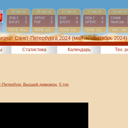
28 авг, ср
28 авг, ср
27 авг, вт
27 авг, вт
23 авг, пт
ЛОК-Г
2
АРТИС
2
FGF
4
ЛОК-Г
6
СКМФ
БАГА7
5
FGF
3
БАГА7
6
АРТИС
4
ЛенСем
ПЕРВ
Фин
ПЕРВ
3-4
ПЕРВ
1/2
ПЕРВ
1/2
ЖЧ
Ф4
ионат Санкт-Петербурга 2024
(май — сентябрь 2024)
ы
Статистика
Календарь
Тех. 
т-Петербург. Высший дивизион
,
5 тур