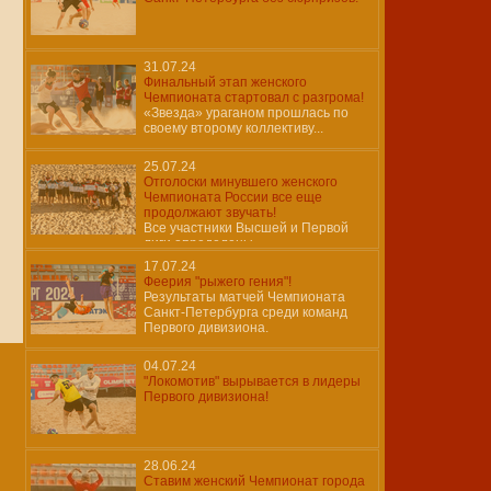
31.07.24
Финальный этап женского
Чемпионата стартовал с разгрома!
«Звезда» ураганом прошлась по
своему второму коллективу...
25.07.24
Отголоски минувшего женского
Чемпионата России все еще
продолжают звучать!
Все участники Высшей и Первой
лиги определены…
17.07.24
Феерия "рыжего гения"!
Результаты матчей Чемпионата
Санкт-Петербурга среди команд
Первого дивизиона.
04.07.24
"Локомотив" вырывается в лидеры
Первого дивизиона!
28.06.24
Ставим женский Чемпионат города