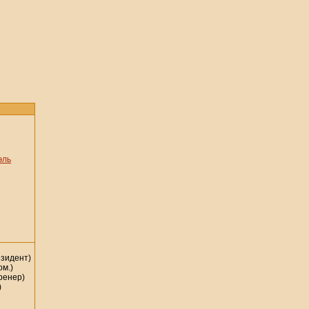
эль
зидент)
ом.)
ренер)
)