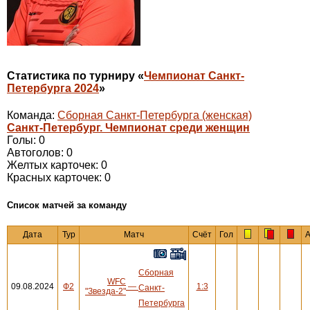
Статистика по турниру «
Чемпионат Санкт-
Петербурга 2024
»
Команда:
Сборная Санкт-Петербурга (женская)
Санкт-Петербург. Чемпионат среди женщин
Голы: 0
Автоголов: 0
Желтых карточек: 0
Красных карточек: 0
Cписок матчей за команду
Дата
Тур
Матч
Счёт
Гол
А
Сборная
WFC
09.08.2024
Ф2
—
1:3
Санкт-
"Звезда-2"
Петербурга