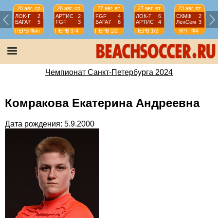
28 авг, ср
28 авг, ср
27 авг, вт
27 авг, вт
23 авг, пт
ЛОК-Г
2
АРТИС
2
FGF
4
ЛОК-Г
6
СКМФ
2
БАГА7
5
FGF
3
БАГА7
6
АРТИС
4
ЛенСем
3
ПЕРВ
Фин
ПЕРВ
3-4
ПЕРВ
1/2
ПЕРВ
1/2
ЖЧ
Ф4
Чемпионат Санкт-Петербурга 2024
Комракова Екатерина Андреевна
Дата рождения: 5.9.2000