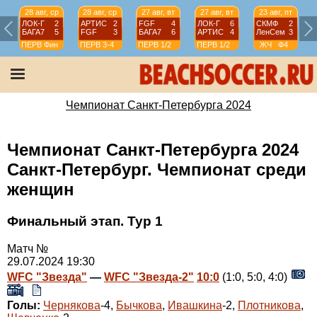
28 авг, ср
28 авг, ср
27 авг, вт
27 авг, вт
23 авг, пт
ЛОК-Г
2
АРТИС
2
FGF
4
ЛОК-Г
6
СКМФ
2
БАГА7
5
FGF
3
БАГА7
6
АРТИС
4
ЛенСем
3
ПЕРВ
Фин
ПЕРВ
3-4
ПЕРВ
1/2
ПЕРВ
1/2
ЖЧ
Ф4
Чемпионат Санкт-Петербурга 2024
Чемпионат Санкт-Петербурга 2024
Санкт-Петербург. Чемпионат среди
женщин
Финальный этап. Тур 1
Матч №
29.07.2024 19:30
WFC "Звезда"
—
WFC "Звезда-2"
10:0
(1:0, 5:0, 4:0)
Голы:
Чернякова
-4,
Бычкова
,
Ивашкина
-2,
Плотникова
,