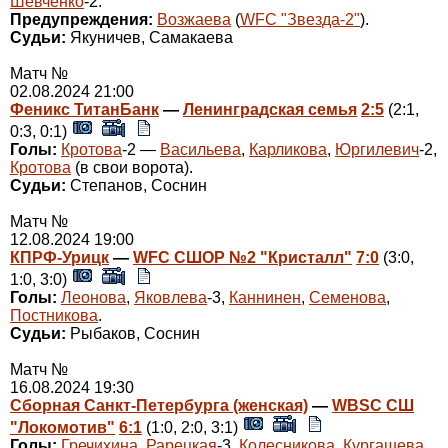
Шевченко
-2.
Предупреждения:
Возжаева
(
WFC "Звезда-2"
).
Судьи:
Якуничев, Самакаева
Матч №
02.08.2024 21:00
Феникс ТитанБанк
—
Ленинградская семья
2:5
(2:1,
0:3, 0:1)
Голы:
Кротова
-2 —
Васильева
,
Карликова
,
Юргилевич
-2,
Кротова
(в свои ворота).
Судьи:
Степанов, Соснин
Матч №
12.08.2024 19:00
КПРФ-Урицк
—
WFC СШОР №2 "Кристалл"
7:0
(3:0,
1:0, 3:0)
Голы:
Леонова
,
Яковлева
-3,
Каннинен
,
Семенова
,
Постникова
.
Судьи:
Рыбаков, Соснин
Матч №
16.08.2024 19:30
Сборная Санкт-Петербурга (женская)
—
WBSC СШ
"Локомотив"
6:1
(1:0, 2:0, 3:1)
Голы:
Гречихина
,
Рарецкая
-3,
Колесникова
,
Кургашева