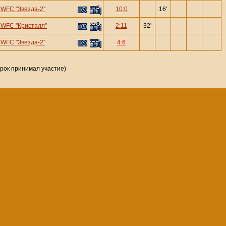
—
WFC "Звезда-2"
10:0
16'
—
WFC "Кристалл"
2:11
32'
—
WFC "Звезда-2"
4:6
грок принимал участие)