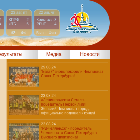
23 авг, пт
22 авг, чт
2
КПРФ
2
Кристалл
3
3
ФТБ
6
РВЧЕ
4
ЖЧ
Ф4
Высш
Фин
результаты
Медиа
Новости
29.08.24
"Бага7" вновь покорили Чемпионат
Санкт-Петербурга!
23.08.24
«Ленинградская Семья» —
победитель Первой лиги!
Женский Чемпионат города
официально подошел к концу!
22.08.24
"РВ-челлендж" - победитель
Чемпионата Санкт-Петербурга
Высшего дивизиона!