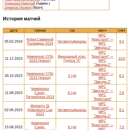
Алексеев Николай
(Админ.)
Цуканов Леонид
(Врач)
История матчей
дата
турнир
тур
матч
счёт
WFC
Кубок Северной
"Кристалл" —
05.02.2024
Четвертьфиналы
9:2
Пальмиры 2024
WFC
"Звезда-2"
WFC
Чемпионат СПб,
Финальный этап.
"Кристалл" —
11.12.2023
10:0
2023 (Indoor)
Группа "А"
WFC
"Звезда-2"
WFC
Чемпионат СПб,
"Кристалл" —
30.10.2023
3 тур
6:2
2023 (Indoor)
WFC
"Звезда-2"
WFC
Чемпионат
"Звезда-2" —
11.08.2023
Санкт-
6 тур
2:6
WFC
Петербурга 2023
"Кристалл"
WFC
Women's St.
"Кристалл" —
02.06.2023
Petersburg Cup
Четвертьфиналы
8:1
WFC
2023
"Звезда-2"
WFC
Чемпионат
"Кристалл" —
15.08.2022
Санкт-
8 тур
7:0
WFC