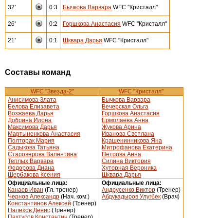
32'
0:3
Бычкова Варвара
WFC "Кристалл"
26'
0:2
Горшкова Анастасия
WFC "Кристалл"
21'
0:1
Шквара Дарья
WFC "Кристалл"
Составы команд
WFC "Звезда-2"
WFC "Кристалл"
Анисимова Злата
Бычкова Варвара
Белова Елизавета
Вечерская Ольга
Возжаева Дарья
Горшкова Анастасия
Добрина Илона
Ермолаева Анна
Максимова Дарья
Жукова Арина
Мартыненкова Анастасия
Иванова Светлана
Полторак Мария
Крашенинникова Яна
Садыкова Татьяна
Митрофанова Екатерина
Староверова Валентина
Петрова Анна
Теплых Варвара
Силина Виктория
Федорова Диана
Хуторная Вероника
Щербакова Ксения
Шквара Дарья
Официальные лица:
Официальные лица:
Канаев Иван
(Гл. тренер)
Андрусенко Виктор
(Тренер)
Чернов Александр
(Нач. ком.)
Абдукадыров Улугбек
(Врач)
Константинов Алексей
(Тренер)
Палехов Денис
(Тренер)
Пахтусов Константин
(Тренер)