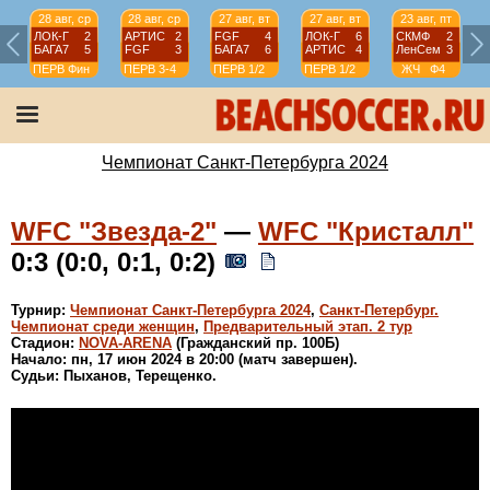
28 авг, ср
28 авг, ср
27 авг, вт
27 авг, вт
23 авг, пт
ЛОК-Г
2
АРТИС
2
FGF
4
ЛОК-Г
6
СКМФ
2
БАГА7
5
FGF
3
БАГА7
6
АРТИС
4
ЛенСем
3
ПЕРВ
Фин
ПЕРВ
3-4
ПЕРВ
1/2
ПЕРВ
1/2
ЖЧ
Ф4
Чемпионат Санкт-Петербурга 2024
WFC "Звезда-2"
—
WFC "Кристалл"
0:3 (0:0, 0:1, 0:2)
Турнир:
Чемпионат Санкт-Петербурга 2024
,
Санкт-Петербург.
Чемпионат среди женщин
,
Предварительный этап. 2 тур
Стадион:
NOVA-ARENA
(Гражданский пр. 100Б)
Начало: пн, 17 июн 2024 в 20:00 (матч завершен).
Судьи: Пыханов, Терещенко.