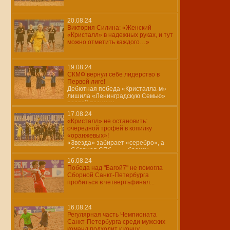
20.08.24
Виктория Силина: «Женский
«Кристалл» в надежных руках, и тут
можно отметить каждого…»
19.08.24
СКМФ вернул себе лидерство в
Первой лиге!
Дебютная победа «Кристалла-м»
лишила «Ленинградскую Семью»
первой позиции…
17.08.24
«Кристалл» не остановить:
очередной трофей в копилку
«оранжевых»!
«Звезда» забирает «серебро», а
«Сборная СПб» — «бронзу»
16.08.24
Победа над "Багой7" не помогла
Сборной Санкт-Петербурга
пробиться в четвертьфинал...
16.08.24
Регулярная часть Чемпионата
Санкт-Петербурга среди мужских
команд подходит к концу..