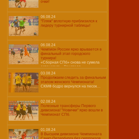
очки!
06.08.24
"Пляж" вплотную приблизился к
лидеру турнирной таблицы!
06.08.24
Чемпион России ярко врывается в
финальный этап городского
турнира!
«Сборная СПб» снова не сумела
остановить «Кристалл»…
03.08.24
Продолжаем следить за финальным
этапом женского Чемпионата!
СКМФ бодро вернулся на песок…
02.08.24
Полезные трансферы Первого
дивизиона! "Новички" ярко вошли в
Чемпионат СПб.
01.08.24
В Высшем дивизионе Чемпионата
Санкт-Петербурга без сюрпризов.