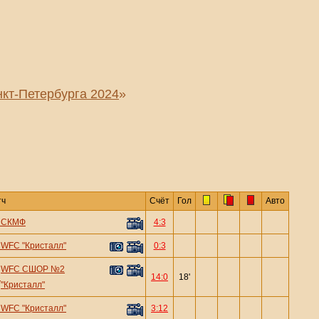
кт-Петербурга 2024
»
тч
Счёт
Гол
Авто
—
СКМФ
4:3
—
WFC "Кристалл"
0:3
WFC СШОР №2
—
14:0
18'
"Кристалл"
—
WFC "Кристалл"
3:12