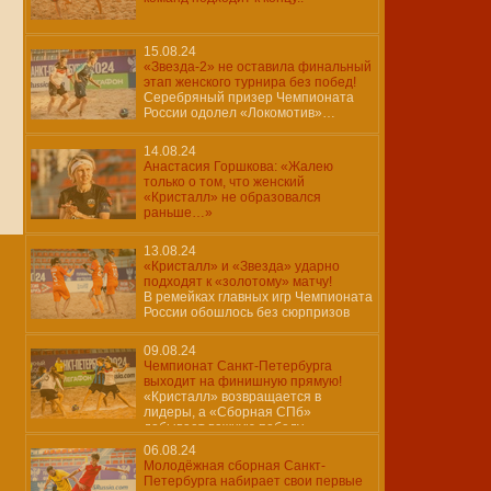
15.08.24
«Звезда-2» не оставила финальный
этап женского турнира без побед!
Серебряный призер Чемпионата
России одолел «Локомотив»…
14.08.24
Анастасия Горшкова: «Жалею
только о том, что женский
«Кристалл» не образовался
раньше…»
13.08.24
«Кристалл» и «Звезда» ударно
подходят к «золотому» матчу!
В ремейках главных игр Чемпионата
России обошлось без сюрпризов
09.08.24
Чемпионат Санкт-Петербурга
выходит на финишную прямую!
«Кристалл» возвращается в
лидеры, а «Сборная СПб»
добывает важную победу…
06.08.24
Молодёжная сборная Санкт-
Петербурга набирает свои первые