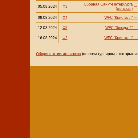
Сборная Санкт-Петербурга
05.08.2024
Ф3
(женская)
09.08.2024
Ф4
WFC "Кристалл"
12.08.2024
Ф5
WFC "Звезда-2"
16.08.2024
Ф2
WFC "Кристалл"
Общая статистика игрока
(по всем турнирам, в которых и