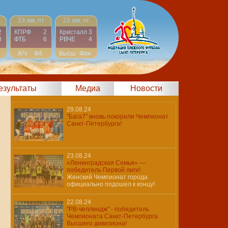
23 авг, пт
22 авг, чт
2
КПРФ
2
Кристалл
3
3
ФТБ
6
РВЧЕ
4
ЖЧ
Ф4
Высш
Фин
результаты
Медиа
Новости
29.08.24
"Бага7" вновь покорили Чемпионат
Санкт-Петербурга!
23.08.24
«Ленинградская Семья» —
победитель Первой лиги!
Женский Чемпионат города
официально подошел к концу!
22.08.24
"РВ-челлендж" - победитель
Чемпионата Санкт-Петербурга
Высшего дивизиона!