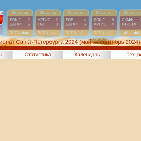
28 авг, ср
28 авг, ср
27 авг, вт
27 авг, вт
23 авг, пт
ЛОК-Г
2
АРТИС
2
FGF
4
ЛОК-Г
6
СКМФ
БАГА7
5
FGF
3
БАГА7
6
АРТИС
4
ЛенСем
ПЕРВ
Фин
ПЕРВ
3-4
ПЕРВ
1/2
ПЕРВ
1/2
ЖЧ
Ф4
ионат Санкт-Петербурга 2024
(май — сентябрь 2024)
ы
Статистика
Календарь
Тех. 