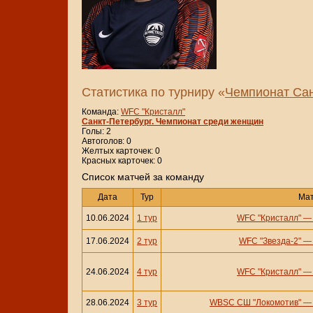
Статистика по турниру «
Чемпионат Сан
Команда:
WFC "Кристалл"
Санкт-Петербург. Чемпионат среди женщин
Голы: 2
Автоголов: 0
Желтых карточек: 0
Красных карточек: 0
Cписок матчей за команду
Дата
Тур
Ма
10.06.2024
1 тур
WFC "Кристалл"
17.06.2024
2 тур
WFC "Звезда-2"
24.06.2024
4 тур
WFC "Кристалл"
28.06.2024
3 тур
WBSC СШ "Локомотив"