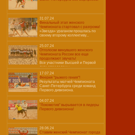
31.07.24
Финальный этап женского
Чемпионата стартовал с разгрома!
«Звезда» ураганом прошлась по
своему второму коллективу...
25.07.24
Отголоски минувшего женского
Чемпионата России все еще
продолжают звучать!
Все участники Высшей и Первой
лиги определены…
17.07.24
Феерия "рыжего гения"!
Результаты матчей Чемпионата
Санкт-Петербурга среди команд
Первого дивизиона.
04.07.24
"Локомотив" вырывается в лидеры
Первого дивизиона!
28.06.24
Ставим женский Чемпионат города