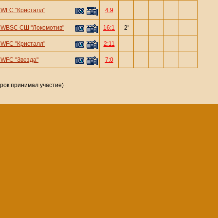
—
WFC "Кристалл"
4:9
—
WBSC СШ "Локомотив"
16:1
2'
—
WFC "Кристалл"
2:11
—
WFC "Звезда"
7:0
грок принимал участие)