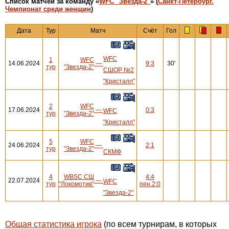
Cписок матчей за команду «
WFC "Звезда-2"
» (
Санкт-Петербург.
Чемпионат среди женщин
)
Дата
Тур
Матч
Счёт
Гол
WFC
1
WFC
14.06.2024
—
9:3
30'
тур
"Звезда-2"
СШОР №2
"Кристалл"
2
WFC
17.06.2024
—
0:3
WFC
тур
"Звезда-2"
"Кристалл"
5
WFC
24.06.2024
—
2:1
тур
"Звезда-2"
СКМФ
4
WBSC СШ
4:4
22.07.2024
—
WFC
тур
"Локомотив"
пен.2:0
"Звезда-2"
Общая статистика игрока
(по всем турнирам, в которых