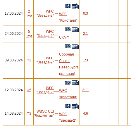
2
WFC
17.06.2024
—
0:3
WFC
тур
"Звезда-2"
"Кристалл"
5
WFC
24.06.2024
—
2:1
тур
"Звезда-2"
СКМФ
Сборная
WFC
09.08.2024
Ф2
—
1:3
Санкт-
"Звезда-2"
Петербурга
(женская)
WFC
12.08.2024
Ф5
—
2:11
WFC
"Звезда-2"
"Кристалл"
WBSC СШ
14.08.2024
Ф3
—
4:6
WFC
"Локомотив"
"Звезда-2"