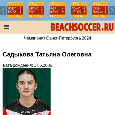
28 авг, ср
28 авг, ср
27 авг, вт
27 авг, вт
23 авг, пт
ЛОК-Г
2
АРТИС
2
FGF
4
ЛОК-Г
6
СКМФ
2
БАГА7
5
FGF
3
БАГА7
6
АРТИС
4
ЛенСем
3
ПЕРВ
Фин
ПЕРВ
3-4
ПЕРВ
1/2
ПЕРВ
1/2
ЖЧ
Ф4
Чемпионат Санкт-Петербурга 2024
Садыкова Татьяна Олеговна
Дата рождения: 17.5.2006