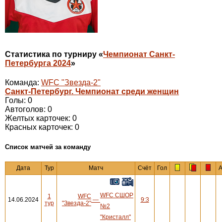
Статистика по турниру «
Чемпионат Санкт-
Петербурга 2024
»
Команда:
WFC "Звезда-2"
Санкт-Петербург. Чемпионат среди женщин
Голы: 0
Автоголов: 0
Желтых карточек: 0
Красных карточек: 0
Cписок матчей за команду
Дата
Тур
Матч
Счёт
Гол
А
WFC СШОР
1
WFC
14.06.2024
—
9:3
тур
"Звезда-2"
№2
"Кристалл"