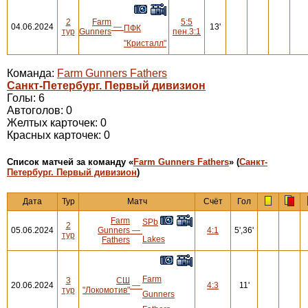
2
Farm
5:5
04.06.2024
—
13'
ПФК
тур
Gunners
пен.3:1
"Кристалл"
Команда:
Farm Gunners Fathers
Санкт-Петербург. Первый дивизион
Голы: 6
Автоголов: 0
Желтых карточек: 0
Красных карточек: 0
Cписок матчей за команду «
Farm Gunners Fathers
» (
Санкт-
Петербург. Первый дивизион
)
Дата
Тур
Матч
Счёт
Гол
Farm
SPb
2
05.06.2024
Gunners
—
4:1
5',36'
тур
Lakes
Fathers
Farm
3
СШ
20.06.2024
—
4:3
11'
тур
"Локомотив"
Gunners