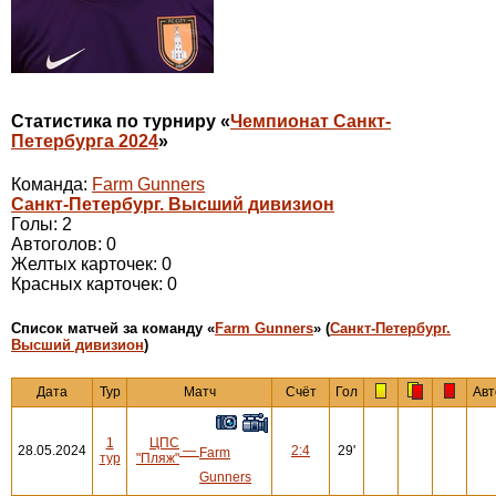
Статистика по турниру «
Чемпионат Санкт-
Петербурга 2024
»
Команда:
Farm Gunners
Санкт-Петербург. Высший дивизион
Голы: 2
Автоголов: 0
Желтых карточек: 0
Красных карточек: 0
Cписок матчей за команду «
Farm Gunners
» (
Санкт-Петербург.
Высший дивизион
)
Дата
Тур
Матч
Счёт
Гол
Авт
1
ЦПС
28.05.2024
—
2:4
29'
Farm
тур
"Пляж"
Gunners