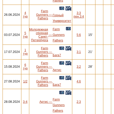
Fathers
Farm
4
3:3
26.06.2024
Gunners
—
Горный
тур
пен.3:4
Fathers
Университет
Farm
Молодежная
5
сборная
03.07.2024
—
Gunners
5:6
15'
тур
Санкт-
Петербурга
Fathers
Farm
1
17.07.2024
Gunners
—
3:1
21'
тур
Бага7
Fathers
Farm
6
15.08.2024
Gunners
—
3:2
28'
тур
Артис
Fathers
Farm
27.08.2024
1/2
Gunners
—
4:6
Бага7
Fathers
Farm
28.08.2024
3-4
Артис
—
2:3
Gunners
Fathers