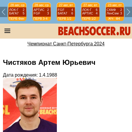
28 авг, ср
28 авг, ср
27 авг, вт
27 авг, вт
23 авг, пт
ЛОК-Г
2
АРТИС
2
FGF
4
ЛОК-Г
6
СКМФ
2
БАГА7
5
FGF
3
БАГА7
6
АРТИС
4
ЛенСем
3
ПЕРВ
Фин
ПЕРВ
3-4
ПЕРВ
1/2
ПЕРВ
1/2
ЖЧ
Ф4
Чемпионат Санкт-Петербурга 2024
Чистяков Артем Юрьевич
Дата рождения: 1.4.1988