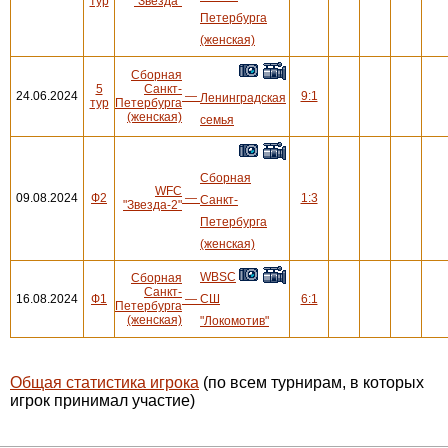
тур
"Звезда"
Петербурга
(женская)
Сборная
5
Санкт-
24.06.2024
—
9:1
Ленинградская
тур
Петербурга
(женская)
семья
Сборная
WFC
09.08.2024
Ф2
—
1:3
Санкт-
"Звезда-2"
Петербурга
(женская)
WBSC
Сборная
Санкт-
16.08.2024
Ф1
—
СШ
6:1
Петербурга
(женская)
"Локомотив"
Общая статистика игрока
(по всем турнирам, в которых
игрок принимал участие)