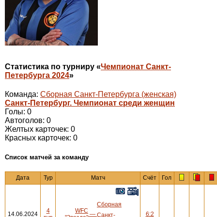
Статистика по турниру «
Чемпионат Санкт-
Петербурга 2024
»
Команда:
Сборная Санкт-Петербурга (женская)
Санкт-Петербург. Чемпионат среди женщин
Голы: 0
Автоголов: 0
Желтых карточек: 0
Красных карточек: 0
Cписок матчей за команду
Дата
Тур
Матч
Счёт
Гол
Сборная
4
WFC
14.06.2024
—
6:2
Санкт-