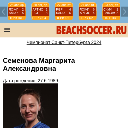
28 авг, ср
28 авг, ср
27 авг, вт
27 авг, вт
23 авг, пт
ЛОК-Г
2
АРТИС
2
FGF
4
ЛОК-Г
6
СКМФ
2
БАГА7
5
FGF
3
БАГА7
6
АРТИС
4
ЛенСем
3
ПЕРВ
Фин
ПЕРВ
3-4
ПЕРВ
1/2
ПЕРВ
1/2
ЖЧ
Ф4
Чемпионат Санкт-Петербурга 2024
Семенова Маргарита
Александровна
Дата рождения: 27.6.1989