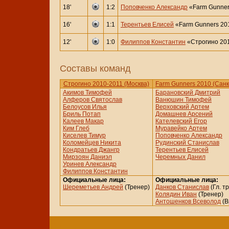
18'
1:2
Поповченко Александр
«Farm Gunner
16'
1:1
Терентьев Елисей
«Farm Gunners 201
12'
1:0
Филиппов Константин
«Строгино 201
Составы команд
Строгино 2010-2011 (Москва)
Farm Gunners 2010 (Санк
Акимов Тимофей
Барановский Дмитрий
Алферов Святослав
Ванюшин Тимофей
Белоусов Илья
Верховский Артем
Бриль Потап
Домашнев Арсений
Калеев Макар
Кателевский Егор
Ким Глеб
Муравейко Артем
Киселев Тимур
Поповченко Александр
Коломейцев Никита
Рудинский Станислав
Кондратьев Джангр
Терентьев Елисей
Мирзоян Даниэл
Черемных Данил
Уринев Александр
Филиппов Константин
Официальные лица:
Официальные лица:
Шереметьев Андрей
(Тренер)
Данков Станислав
(Гл. т
Колядин Иван
(Тренер)
Антошенков Всеволод
(В