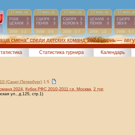
17 июл, ср
17 июл, ср
17 июл, ср
17 июл, ср
17 июл, с
FG08
3
СШОР8
4
СШОР9
3
ЦСКА08
4
СШОР9
ЦСКА08
3
ПЕН09
3
КОЛО8-9
5
ПЕН09
0
ЗВЗ-9
2008-
1-2
2008-
3-4
2008-
5-7
2008-
1/2
2008-
5-7
2009
2009
2009
2009
2009
аша смена" среди детских команд 2024
(июнь — авгу
татистика
Статистика турнира
Календарь
10 (Санкт-Петербург)
1:5
команд 2024
,
Кубок РФС 2010-2011 г.р. Москва
,
2 тур
кая ул., д.125, стр.1)
.