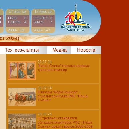
р
17 июл, ср
17 июл, ср
3
FG08
8
КОЛО8-9
3
3
СШОР8
4
ЗВЗ-9
7
2008-
1/2
2008-
5-7
2009
2009
ст 2024)
Тех. результаты
Медиа
Новости
22.07.24
"Наша Смена" глазами главных
тренеров команд!
18.07.24
Юниоры "Фарм Ганнерс" -
победители Кубка РФС "Наша
Смена"!
20.06.24
«Строгино» становятся
обладателями Кубка РФС «Наша
Смена» среди игроков 2008-2009