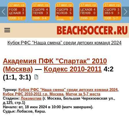
17 июл, ср
17 июл, ср
17 июл, ср
17 июл, ср
17 июл, ср
FG08
3
СШОР8
4
СШОР9
3
ЦСКА08
4
СШОР9
3
ЦСКА08
3
ПЕН09
3
КОЛО8-
5
ПЕН09
0
ЗВЗ-9
3
9
2008-
1-2
2008-
3-4
5-
2008-
1/2
2008-
5-7
2008-
2009
2009
7
2009
2009
2009
Кубок РФС "Наша смена" среди детских команд 2024
Академия ПФК "Спартак" 2010
(Москва)
—
Кодекс 2010-2011
4:2
(1:1, 3:1)
Турнир:
Кубок РФС "Наша смена" среди детских команд 2024
,
Кубок РФС 2010-2011 г.р. Москва
,
Матчи за 5-7 места
Стадион:
Локомотив
(г. Москва, Большая Черкизовская ул.,
д.125, стр.1)
Начало: вт, 18 июн 2024 в 10:00 (матч завершен).
Судьи: Лобасов, Кирш.