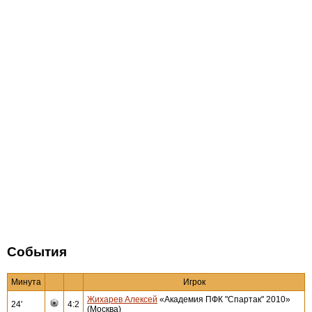
События
Минута
Игрок
Жихарев Алексей
«Академия ПФК "Спартак" 2010»
24'
4:2
(Москва)