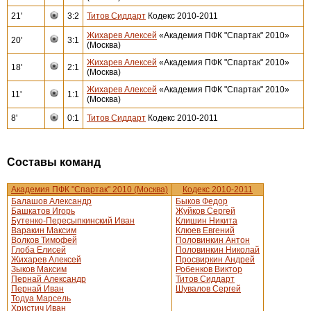
21'
3:2
Титов Сиддарт
Кодекс 2010-2011
Жихарев Алексей
«Академия ПФК "Спартак" 2010»
20'
3:1
(Москва)
Жихарев Алексей
«Академия ПФК "Спартак" 2010»
18'
2:1
(Москва)
Жихарев Алексей
«Академия ПФК "Спартак" 2010»
11'
1:1
(Москва)
8'
0:1
Титов Сиддарт
Кодекс 2010-2011
Составы команд
Академия ПФК "Спартак" 2010 (Москва)
Кодекс 2010-2011
Балашов Александр
Быков Федор
Башкатов Игорь
Жуйков Сергей
Бутенко-Пересыпкинский Иван
Клишин Никита
Варакин Максим
Клюев Евгений
Волков Тимофей
Половинкин Антон
Глоба Елисей
Половинкин Николай
Жихарев Алексей
Просвиркин Андрей
Зыков Максим
Робенков Виктор
Пернай Александр
Титов Сиддарт
Пернай Иван
Шувалов Сергей
Тодуа Марсель
Христич Иван