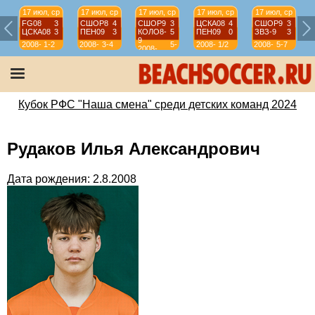
17 июл, ср
17 июл, ср
17 июл, ср
17 июл, ср
17 июл, ср
FG08
3
СШОР8
4
СШОР9
3
ЦСКА08
4
СШОР9
3
ЦСКА08
3
ПЕН09
3
КОЛО8-
5
ПЕН09
0
ЗВЗ-9
3
9
2008-
1-2
2008-
3-4
5-
2008-
1/2
2008-
5-7
2008-
2009
2009
7
2009
2009
2009
Кубок РФС "Наша смена" среди детских команд 2024
Рудаков Илья Александрович
Дата рождения: 2.8.2008