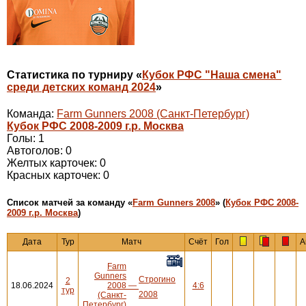
Статистика по турниру «
Кубок РФС "Наша смена"
среди детских команд 2024
»
Команда:
Farm Gunners 2008 (Санкт-Петербург)
Кубок РФС 2008-2009 г.р. Москва
Голы: 1
Автоголов: 0
Желтых карточек: 0
Красных карточек: 0
Cписок матчей за команду «
Farm Gunners 2008
» (
Кубок РФС 2008-
2009 г.р. Москва
)
Дата
Тур
Матч
Счёт
Гол
А
Farm
Gunners
Строгино
2
18.06.2024
2008
—
4:6
тур
2008
(Санкт-
Петербург)