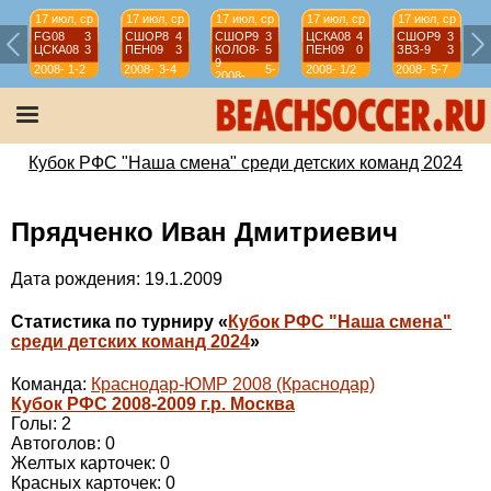
17 июл, ср
17 июл, ср
17 июл, ср
17 июл, ср
17 июл, ср
FG08
3
СШОР8
4
СШОР9
3
ЦСКА08
4
СШОР9
3
ЦСКА08
3
ПЕН09
3
КОЛО8-
5
ПЕН09
0
ЗВЗ-9
3
9
2008-
1-2
2008-
3-4
5-
2008-
1/2
2008-
5-7
2008-
2009
2009
7
2009
2009
2009
Кубок РФС "Наша смена" среди детских команд 2024
Прядченко Иван Дмитриевич
Дата рождения: 19.1.2009
Статистика по турниру «
Кубок РФС "Наша смена"
среди детских команд 2024
»
Команда:
Краснодар-ЮМР 2008 (Краснодар)
Кубок РФС 2008-2009 г.р. Москва
Голы: 2
Автоголов: 0
Желтых карточек: 0
Красных карточек: 0