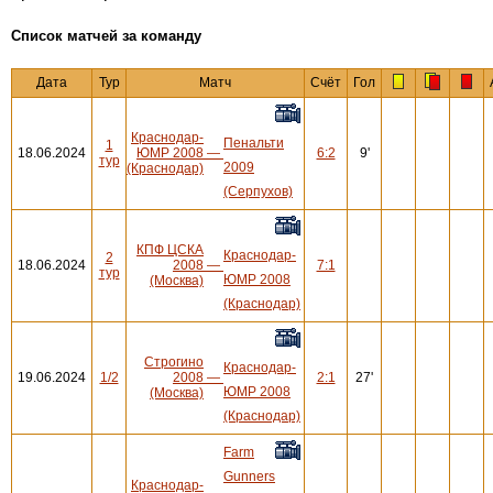
Cписок матчей за команду
Дата
Тур
Матч
Счёт
Гол
Краснодар-
Пенальти
1
18.06.2024
ЮМР 2008
—
6:2
9'
тур
2009
(Краснодар)
(Серпухов)
КПФ ЦСКА
Краснодар-
2
18.06.2024
2008
—
7:1
тур
ЮМР 2008
(Москва)
(Краснодар)
Строгино
Краснодар-
19.06.2024
1/2
2008
—
2:1
27'
ЮМР 2008
(Москва)
(Краснодар)
Farm
Gunners
Краснодар-