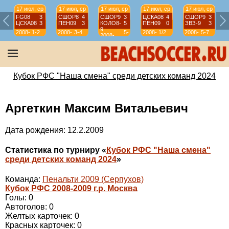
17 июл, ср
17 июл, ср
17 июл, ср
17 июл, ср
17 июл, ср
FG08
3
СШОР8
4
СШОР9
3
ЦСКА08
4
СШОР9
3
ЦСКА08
3
ПЕН09
3
КОЛО8-
5
ПЕН09
0
ЗВЗ-9
3
9
2008-
1-2
2008-
3-4
5-
2008-
1/2
2008-
5-7
2008-
2009
2009
7
2009
2009
2009
Кубок РФС "Наша смена" среди детских команд 2024
Аргеткин Максим Витальевич
Дата рождения: 12.2.2009
Статистика по турниру «
Кубок РФС "Наша смена"
среди детских команд 2024
»
Команда:
Пенальти 2009 (Серпухов)
Кубок РФС 2008-2009 г.р. Москва
Голы: 0
Автоголов: 0
Желтых карточек: 0
Красных карточек: 0