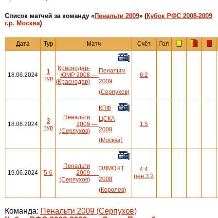
Cписок матчей за команду «
Пенальти 2009
» (
Кубок РФС 2008-2009
г.р. Москва
)
Дата
Тур
Матч
Счёт
Гол
Краснодар-
Пенальти
1
18.06.2024
ЮМР 2008
—
6:2
тур
2009
(Краснодар)
(Серпухов)
КПФ
Пенальти
ЦСКА
3
18.06.2024
2009
—
1:5
тур
2008
(Серпухов)
(Москва)
Пенальти
ЭЛМОНТ
4:4
19.06.2024
5-6
2009
—
пен.3:2
2008
(Серпухов)
(Королев)
Команда:
Пенальти 2009 (Серпухов)