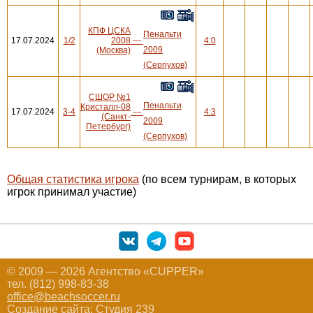
КПФ ЦСКА
Пенальти
17.07.2024
1/2
2008
—
4:0
2009
(Москва)
(Серпухов)
СШОР №1
Пенальти
Кристалл-08
17.07.2024
3-4
—
4:3
(Санкт-
2009
Петербург)
(Серпухов)
Общая статистика игрока
(по всем турнирам, в которых
игрок принимал участие)
© 2009 — 2026 Агентство «CUPPER»
тел. (812) 998-83-38
office@beachsoccer.ru
Создание сайта:
Студия 239