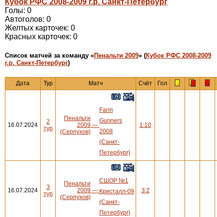
Кубок РФС 2008-2009 г.р. Санкт-Петербург
Голы: 0
Автоголов: 0
Желтых карточек: 0
Красных карточек: 0
Cписок матчей за команду «
Пенальти 2009
» (
Кубок РФС 2008-2009
г.р. Санкт-Петербург
)
Дата
Тур
Матч
Счёт
Гол
Farm
Пенальти
Gunners
2
16.07.2024
2009
—
1:10
тур
2008
(Серпухов)
(Санкт-
Петербург)
СШОР №1
Пенальти
3
16.07.2024
2009
—
3:2
Кристалл-09
тур
(Серпухов)
(Санкт-
Петербург)